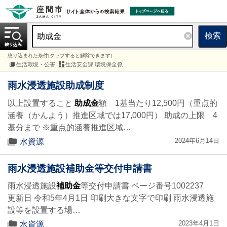
検索
絞り込まれた条件[タップすると解除できます]
生活環境・公害
生活安全課 環境保全係
雨水浸透施設助成制度
以上設置すること
助成金
額 1基当たり12,500円（重点的
涵養（かんよう）推進区域では17,000円） 助成の上限 4
基分まで ※重点的涵養推進区域…
2024年6月14日
水資源
雨水浸透施設補助金等交付申請書
雨水浸透施設
補助金
等交付申請書 ページ番号1002237
更新日 令和5年4月1日 印刷大きな文字で印刷 雨水浸透施
設等を設置する場…
2023年4月1日
水資源