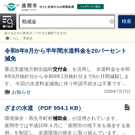
検索
絞り込まれた条件[タップすると解除できます]
くらし・手続き
令和8年8月から半年間水道料金を20パーセント
減免
重点支援地方創生臨時
交付金
」を活用し、水道料金を令和
8年8月検針分から令和9年1月検針分まで6か月間減額しま
す。 今回の水道料金減免に伴う申請手続きは不要です…
2026年7月27日
お知らせ
ざまの水道 （PDF 954.1 KB）
環境保全・再生市町村
補助金
」が活用されています。
座間市では平成10年４月に「座間市の地下水を保全する条
例」を制定し、水源環境の保全 に取り組んでいます。…