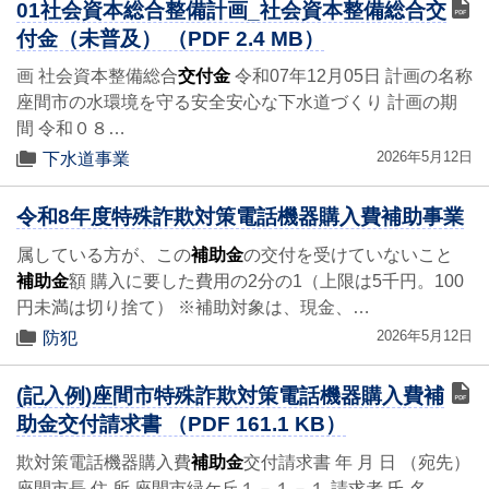
01社会資本総合整備計画_社会資本整備総合交
付金（未普及） （PDF 2.4 MB）
画 社会資本整備総合
交付金
令和07年12月05日 計画の名称
座間市の水環境を守る安全安心な下水道づくり 計画の期
間 令和０８…
2026年5月12日
下水道事業
令和8年度特殊詐欺対策電話機器購入費補助事業
属している方が、この
補助金
の交付を受けていないこと
補助金
額 購入に要した費用の2分の1（上限は5千円。100
円未満は切り捨て） ※補助対象は、現金、…
2026年5月12日
防犯
(記入例)座間市特殊詐欺対策電話機器購入費補
助金交付請求書 （PDF 161.1 KB）
欺対策電話機器購入費
補助金
交付請求書 年 月 日 （宛先）
座間市長 住 所 座間市緑ケ丘１－１－１ 請求者 氏 名…