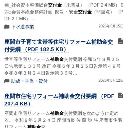
画_社会資本整備総合
交付金
（未普及） （PDF 2.4 MB） 0
2社会資本総合整備計画_防災・安全
交付金
（非重点） （P
DF 2.1 MB） …
2026年5月15日
下水道事業
座間市子育て世帯等住宅リフォーム補助金交
付要綱 （PDF 182.5 KB）
世帯等住宅リフォーム
補助金
交付要綱 令和５年８月２５
日告示第１３３号 改正 令和６年３月２５日告示第４９号
令和８年３月２４日告示第３６号…
2026年5月12日
助成・手当・貸付
座間市住宅リフォーム補助金交付要綱 （PDF
207.4 KB）
座間市住宅リフォーム
補助金
交付要綱を次のように定め
る。 令和８年３月２４日 座間市長 佐 藤 弥 斗 座間市住宅
リフォーム
補助金
交…