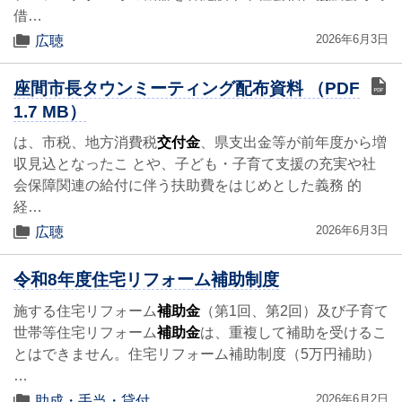
借…
2026年6月3日
広聴
座間市長タウンミーティング配布資料 （PDF
1.7 MB）
は、市税、地方消費税
交付金
、県支出金等が前年度から増
収見込となったこ とや、子ども・子育て支援の充実や社
会保障関連の給付に伴う扶助費をはじめとした義務 的
経…
2026年6月3日
広聴
令和8年度住宅リフォーム補助制度
施する住宅リフォーム
補助金
（第1回、第2回）及び子育て
世帯等住宅リフォーム
補助金
は、重複して補助を受けるこ
とはできません。住宅リフォーム補助制度（5万円補助）
…
2026年6月2日
助成・手当・貸付