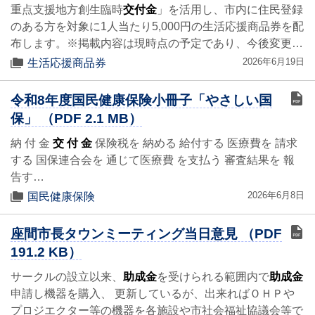
重点支援地方創生臨時
交付金
」を活用し、市内に住民登録
のある方を対象に1人当たり5,000円の生活応援商品券を配
布します。※掲載内容は現時点の予定であり、今後変更…
2026年6月19日
生活応援商品券
令和8年度国民健康保険小冊子「やさしい国
保」 （PDF 2.1 MB）
納 付 金
交 付 金
保険税を 納める 給付する 医療費を 請求
する 国保連合会を 通じて医療費 を支払う 審査結果を 報
告す…
2026年6月8日
国民健康保険
座間市長タウンミーティング当日意見 （PDF
191.2 KB）
サークルの設立以来、
助成金
を受けられる範囲内で
助成金
申請し機器を購入、 更新しているが、出来ればＯＨＰや
プロジエクター等の機器を各施設や市社会福祉協議会等で