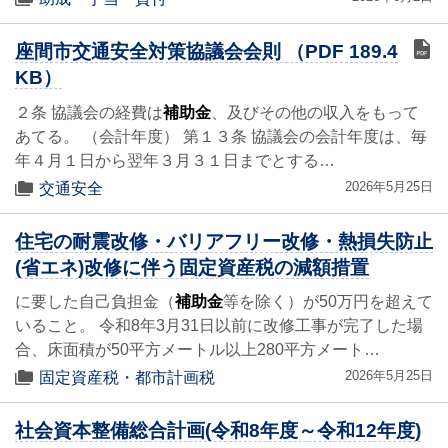
座間市交通安全対策協議会会則 （PDF 189.4
KB）
２条 協議会の経費は
補助金
、及びその他の収入をもって
あてる。 （会計年度） 第１３条 協議会の会計年度は、毎
年４月１日から翌年３月３１日までとする…
2026年5月25日
交通安全
住宅の耐震改修・バリアフリー改修・熱損失防止
(省エネ)改修に伴う固定資産税の減額措置
に要した自己負担金（
補助金
等を除く）が50万円を超えて
いること。 令和8年3月31日以前に改修工事が完了した場
合、床面積が50平方メートル以上280平方メート…
2026年5月25日
固定資産税・都市計画税
社会資本整備総合計画(令和8年度～令和12年度)