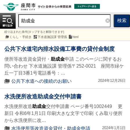
検索
絞り込まれた条件[タップすると解除できます]
くらし・手続き
下水道施設課 管理係
html
公共下水道宅内排水設備工事費の貸付金制度
便所等改造資金貸付・
助成金
申請 このページに関するお
問い合わせ 下水道施設課 管理係〒252-0021 座間市緑ケ
丘一丁目3番1号電話番号：…
2024年12月26日
公共下水道への接続のお願い
水洗便所改造助成金交付申請書
水洗便所改造
助成金
交付申請書 ページ番号1002449 更
新日 令和6年1月1日 印刷大きな文字で印刷 くみ取り便所
から水洗便所に改…
2024年1月1日
水洗便所等改造資金貸付・助成金申請