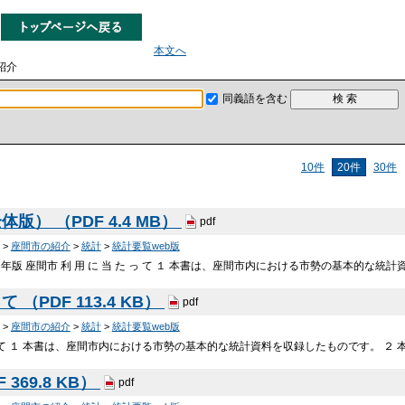
本文へ
紹介
同義語を含む
10件
20件
30件
版） （PDF 4.4 MB）
pdf
>
座間市の紹介
>
統計
>
統計要覧web版
和７年版 座間市 利 用 に 当 た っ て １ 本書は、座間市内における市勢の基本的な統
（PDF 113.4 KB）
pdf
>
座間市の紹介
>
統計
>
統計要覧web版
た っ て １ 本書は、座間市内における市勢の基本的な統計資料を収録したものです。 ２
 369.8 KB）
pdf