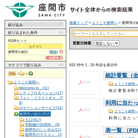
検索トップ
>
ようこそ座間へ
> 座間市の
絞り込み
絞り込まれた条件
932件ヒット
更新日検索
カテゴリ
座間市の紹介
[解除]
932 件中 1 - 20 件目を表示中
カテゴリ
で絞り込み
>
>
統計要覧（全体
ようこそ座間へ
ようこそ座間へ
Welcome to…(11)
統 計 要 覧 令
シティプロモーション(17)
フォト・イラストギャ…(7
利用に当たって 
8)
ロケーションサービス(31)
ようこそ座間へ
座間市の紹介(932)
利 用 に 当 
人口(417)
市制施行50周年…(9)
表一覧 （PDF
座間市のシンボル(11)
座間市のマスコッ…(3