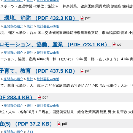
スポーツ・生涯学習 ≪単位：施設≫ 神奈川県、健康医療課調 病院 診療所 歯科診療
、環境、消防 （PDF 432.3 KB）
pdf
>
座間市の紹介
>
統計
>
統計要覧web版
、消防 ≪単位：台≫ 国土交通省関東運輸局神奈川運輸支局、市民税課調 普通 小型四輪 
ロモーション、協働、産業 （PDF 723.1 KB）
pdf
>
座間市の紹介
>
統計
>
統計要覧web版
ション、協働、産業 40年 清 和 （せいわ） ９年 愛 郷 （あいきょう） 41年 青
子育て、教育 （PDF 437.5 KB）
pdf
>
座間市の紹介
>
統計
>
統計要覧web版
、教育 ≪単位：人、歳≫ こども家庭課調 874 847 777 740 755 ≪単位：
F 283.4 KB）
pdf
>
座間市の紹介
>
統計
>
統計要覧web版
人≫ （各年10月１日現在）国勢調査結果 総合政策課調 総数 男 女 世帯数 大正 ９年 5,6
(5) （PDF 37.2 KB）
pdf
>
座間市の紹介
>
人口