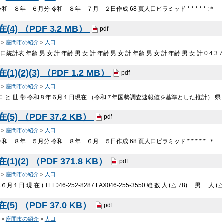
和 ８年 ６月分 令和 ８年 ７月 ２日作成 68 頁人口ピラミッド * * * * * 
(4) （PDF 3.2 MB）
pdf
>
座間市の紹介
>
人口
表 年齢 男 女 計 年齢 男 女 計 年齢 男 女 計 年齢 男 女 計 年齢 男 女 計 0 4 3 7 20
1)(2)(3) （PDF 1.2 MB）
pdf
>
座間市の紹介
>
人口
人 口 と 世 帯 令和８年６月１日現在 （令和７年国勢調査速報値を基準とした推計） 県 計 4,3
(5) （PDF 37.2 KB）
pdf
>
座間市の紹介
>
人口
和 ８年 ５月分 令和 ８年 ６月 ５日作成 68 頁人口ピラミッド * * * * * 
1)(2) （PDF 371.8 KB）
pdf
>
座間市の紹介
>
人口
１日 現 在 ) TEL046-252-8287 FAX046-255-3550 総 数 人 (△ 78) 男 人 (
(5) （PDF 37.0 KB）
pdf
>
座間市の紹介
>
人口