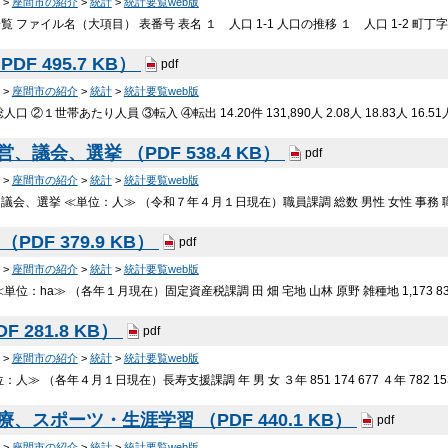
>
座間市の紹介
>
統計
>
統計要覧web版
 ファイル名（大項目） 表番号 表名 １ 人口 1-1 人口の推移 １ 人口 1-2 町丁字
DF 495.7 KB）
pdf
>
座間市の紹介
>
統計
>
統計要覧web版
 ②１世帯あたり人員 ③転入 ④転出 14.20件 131,890人 2.08人 18.83人 16.5
営、議会、選挙 （PDF 538.4 KB）
pdf
>
座間市の紹介
>
統計
>
統計要覧web版
会、選挙 ≪単位：人≫ （令和７年４月１日現在）職員課調 総数 男性 女性 事務 職員
（PDF 379.9 KB）
pdf
>
座間市の紹介
>
統計
>
統計要覧web版
：ha≫ （各年１月現在）固定資産税課調 田 畑 宅地 山林 原野 雑種地 1,173 83 132 
F 281.8 KB）
pdf
>
座間市の紹介
>
統計
>
統計要覧web版
≫ （各年４月１日現在）長寿支援課調 年 男 女 ３年 851 174 677 ４年 782 153 6
療、スポーツ・生涯学習 （PDF 440.1 KB）
pdf
>
座間市の紹介
>
統計
>
統計要覧web版