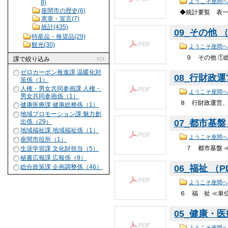
ようこそ座間へ
8)
座間市の歴史(6)
◆統計要覧 表一覧
憲章・宣言(7)
統計(435)
09_その他 （P
特産品・推奨品(29)
観光(30)
ようこそ座間へ
９ その他 ①総人口
課
で絞り込み
ゼロカーボン推進課 温暖化対
08_行財政運
策係（1）
人権・男女共同参画課 人権・
ようこそ座間へ
男女共同参画係（1）
８ 行財政運営、議
健康医療課 健康総務係（1）
地域プロモーション課 魅力創
出係（29）
07_都市基盤 
地域福祉課 地域福祉係（1）
ようこそ座間へ
座間市役所（1）
７ 都市基盤 ≪単位
生涯学習課 文化財担当（5）
秘書広報課 広報係（9）
総合政策課 企画調整係（46）
06_福祉 （PD
ようこそ座間へ
６ 福 祉 ≪単位：人
05_健康・医
ようこそ座間へ