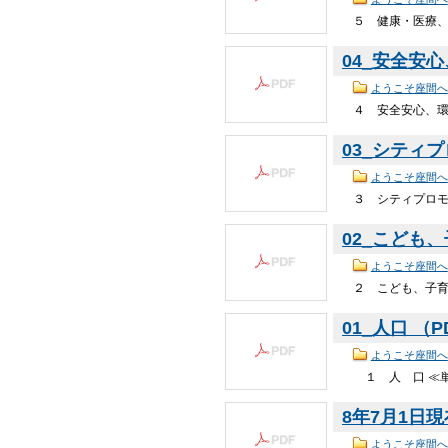
５ 健康・医療、
04_安全安心
ようこそ座間へ
４ 安全安心、環境
03_シティプ
ようこそ座間へ
３ シティプロモー
02_こども、
ようこそ座間へ
２ こども、子育て
01_人口 （PD
ようこそ座間へ
１ 人 口 ≪単位：
8年7月1日現在
ようこそ座間へ