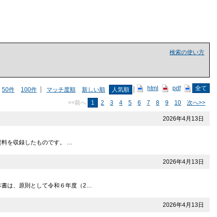
検索の使い方
html
pdf
全て
50件
100件
マッチ度順
新しい順
人気順
<<前へ
1
2
3
4
5
6
7
8
9
10
次へ>>
2026年4月13日
計資料を収録したものです。 …
2026年4月13日
 本書は、原則として令和６年度（2…
2026年4月13日