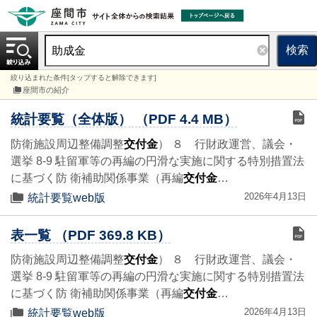
検索
絞り込まれた条件[タップすると解除できます]
座間市の紹介
統計要覧（全体版） （PDF 4.4 MB）
防衛施設周辺整備調整
交付金
） ８ 行財政運営、議会・
選挙 8-9 駐留軍等の再編の円滑な実施に関する特別措置法
に基づく防 衛補助関係事業（再編
交付金
…
2026年4月13日
統計要覧web版
表一覧 （PDF 369.8 KB）
防衛施設周辺整備調整
交付金
） ８ 行財政運営、議会・
選挙 8-9 駐留軍等の再編の円滑な実施に関する特別措置法
に基づく防 衛補助関係事業（再編
交付金
…
2026年4月13日
統計要覧web版