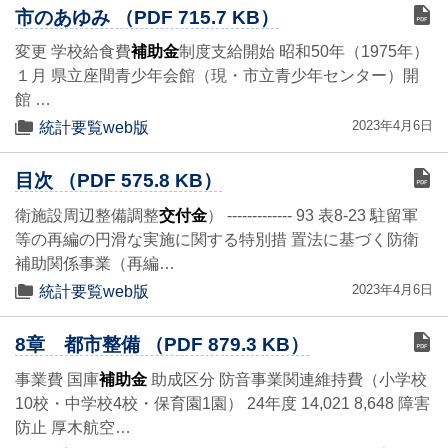
市のあゆみ （PDF 715.7 KB）
変更 学校給食費
補助金
制度支給開始 昭和50年（1975年）
１月 県立座間青少年会館（現・市立青少年センター）開
館 …
2023年4月6日
統計要覧web版
目次 （PDF 575.8 KB）
衛施設周辺整備調整
交付金
） ------------- 93 表8-23 駐留軍
等の再編の円滑な実施に関する特別措 置法に基づく防衛
補助関係事業（再編…
2023年4月6日
統計要覧web版
8章 都市整備 （PDF 879.3 KB）
事業費 国庫
補助金
助成区分 防音事業関連維持費（小学校
10校・中学校4校・保育園1園） 24年度 14,021 8,648 障害
防止 厚木航空…