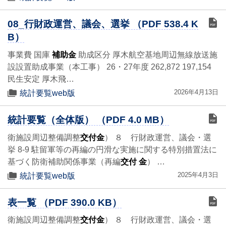
08_行財政運営、議会、選挙 （PDF 538.4 K
B）
事業費 国庫
補助金
助成区分 厚木航空基地周辺無線放送施
設設置助成事業（本工事） 26・27年度 262,872 197,154
民生安定 厚木飛…
2026年4月13日
統計要覧web版
統計要覧（全体版） （PDF 4.0 MB）
衛施設周辺整備調整
交付金
） ８ 行財政運営、議会・選
挙 8-9 駐留軍等の再編の円滑な実施に関する特別措置法に
基づく防衛補助関係事業（再編
交付 金
） …
2025年4月3日
統計要覧web版
表一覧 （PDF 390.0 KB）
衛施設周辺整備調整
交付金
） ８ 行財政運営、議会・選