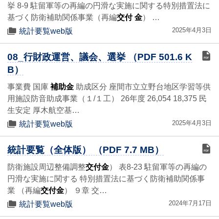
挙 8-9 駐留軍等の再編の円滑な実施に関する特別措置法に
基づく防衛補助関係事業（再編
交付 金
） …
2025年4月3日
統計要覧web版
08_行財政運営、議会、選挙 （PDF 501.6 K
B）
事業費 国庫
補助金
助成区分 座間市立立野台地区学習等供
用施設防音助成事業（１/１工） 26年度 26,054 18,375 民
生安定 厚木航空基…
2025年4月3日
統計要覧web版
統計要覧（全体版） （PDF 7.7 MB）
防衛施設周辺整備調整
交付金
） 表8-23 駐留軍等の再編の
円滑な実施に関する 特別措置法に基づく防衛補助関係事
業 （再編
交付金
） ９章 交…
2024年7月17日
統計要覧web版