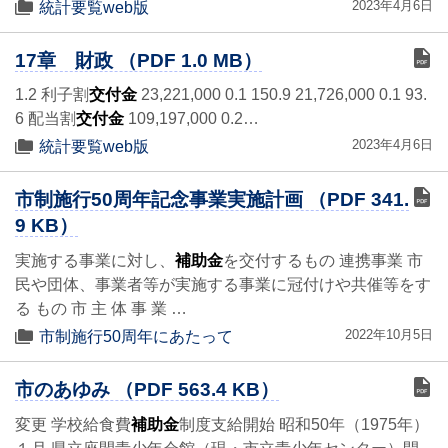
2023年4月6日
統計要覧web版
17章 財政 （PDF 1.0 MB）
1.2 利子割
交付金
23,221,000 0.1 150.9 21,726,000 0.1 93.
6 配当割
交付金
109,197,000 0.2…
2023年4月6日
統計要覧web版
市制施行50周年記念事業実施計画 （PDF 341.
9 KB）
実施する事業に対し、
補助金
を交付するもの 連携事業 市
民や団体、事業者等が実施する事業に冠付けや共催等をす
る もの 市 主 体 事 業 …
2022年10月5日
市制施行50周年にあたって
市のあゆみ （PDF 563.4 KB）
変更 学校給食費
補助金
制度支給開始 昭和50年（1975年）