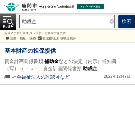
検索
絞り込まれた条件[タップすると解除できます]
健康・福祉・医療
地域福祉課 地域連携係
基本財産の担保提供
資金計画関係書類
補助金
などの決定（内示）通知書
（写） ○ － ○ － 資金計画関係書類
助成金
…
2022年12月7日
社会福祉法人の許認可など