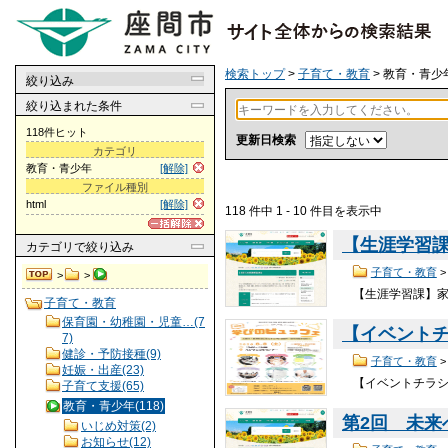
検索トップ
>
子育て・教育
> 教育・青少
絞り込み
絞り込まれた条件
118件ヒット
更新日検索
カテゴリ
教育・青少年
[解除]
ファイル種別
html
[解除]
118 件中 1 - 10 件目を表示中
【生涯学習
カテゴリ
で絞り込み
子育て・教育
>
>
【生涯学習課】家
子育て・教育
保育園・幼稚園・児童…(7
【イベント
7)
健診・予防接種(9)
子育て・教育
妊娠・出産(23)
【イベントチラシ
子育て支援(65)
教育・青少年(118)
第2回 未
いじめ対策(2)
お知らせ(12)