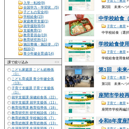
子育て・教育
入学・転校(9)
第2回 未来へつ
全国学力・学習状…(5)
子どもの安全(6)
学校給食(15)
中学校給食
家庭教育支援(1)
就学援助等(5)
子育て・教育
支援教育(1)
中学校給食（選択式
教育委員会(19)
教育研究所(11)
学校給食使
施設整備・施設使…(2)
相談(2)
子育て・教育
青少年健全育成(14)
学校給食使用食材
課
で絞り込み
第1回 未
こども家庭課 こども総務係
（1）
子育て・教育
こども育成課 青少年健全係
（13）
第1回 未来へつ
子育て支援課 子育て支援係
（1）
座間市学校
就学支援課 保健給食係（22）
就学支援課 就学支援係（11）
子育て・教育
教育指導課 教育指導係（18）
座間市学校再編計
教育研究所 研究相談係（16）
教育総務課 学校施設係（7）
令和8年度
教育総務課 教育総務係（13）
生涯学習課 生涯学習係（1）
子育て・教育