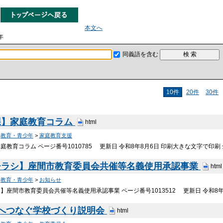
本文へ
年
同義語を含む
10件
20件
30件
課】家庭教育コラム
html
>
教育・青少年
>
家庭教育支援
庭教育コラム ページ番号1010785 更新日 令和8年8月6日 印刷大きな文字で印
チラシ】座間市教育委員会共催等名義使用承認事業
html
>
教育・青少年
>
お知らせ
】座間市教育委員会共催等名義使用承認事業 ページ番号1013512 更新日 令和8年
来へつなぐ学校づくり説明会
html