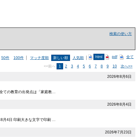
検索の使い方
html
pdf
全て
50件
100件
マッチ度順
新しい順
人気順
<<前へ
1
2
3
4
5
6
7
8
9
10
次へ>>
2026年8月6日
刷 全ての教育の出発点は「家庭教…
2026年8月4日
8月4日 印刷大きな文字で印刷 …
2026年7月23日