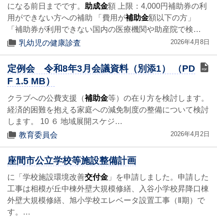
になる前日までです。
助成金
額 上限：4,000円補助券の利
用ができない方への補助 「費用が
補助金
額以下の方」
「補助券が利用できない国内の医療機関や助産院で検…
2026年4月8日
乳幼児の健康診査
定例会 令和8年3月会議資料（別添1） （PD
F 1.5 MB）
クラブへの公費支援（
補助金
等）の在り方を検討します。
経済的困難を抱える家庭への減免制度の整備について検討
します。 10 ６ 地域展開スケジ…
2026年4月2日
教育委員会
座間市公立学校等施設整備計画
に「学校施設環境改善
交付金
」を申請しました。申請した
工事は相模が丘中棟外壁大規模修繕、入谷小学校昇降口棟
外壁大規模修繕、旭小学校エレベータ設置工事（Ⅱ期）で
す。…