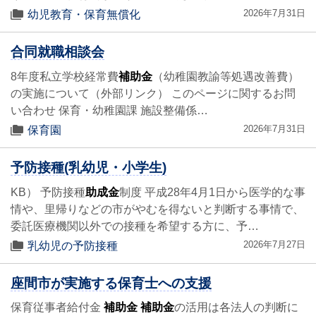
2026年7月31日
幼児教育・保育無償化
合同就職相談会
8年度私立学校経常費
補助金
（幼稚園教諭等処遇改善費）
の実施について（外部リンク） このページに関するお問
い合わせ 保育・幼稚園課 施設整備係…
2026年7月31日
保育園
予防接種(乳幼児・小学生)
KB） 予防接種
助成金
制度 平成28年4月1日から医学的な事
情や、里帰りなどの市がやむを得ないと判断する事情で、
委託医療機関以外での接種を希望する方に、予…
2026年7月27日
乳幼児の予防接種
座間市が実施する保育士への支援
保育従事者給付金
補助金
補助金
の活用は各法人の判断に