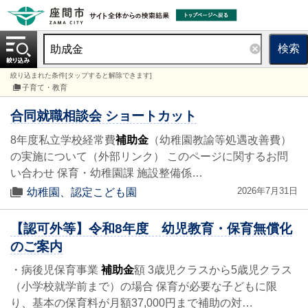
検索
絞り込まれた条件[タップすると解除できます]
子育て・教育
合同就職相談会 ショートカット
8年度私立学校経常費
補助金
（幼稚園教諭等処遇改善費）
の実施について（外部リンク） このページに関するお問
い合わせ 保育・幼稚園課 施設整備係…
2026年7月31日
幼稚園、認定こども園
【認可外等】令和8年度 幼児教育・保育無償化
のご案内
・病後児保育事業
補助金
額 3歳児クラスから5歳児クラス
（小学校就学前まで）の場合 保育が必要な子どもに限
り、基本の保育料が月額37,000円まで補助の対…