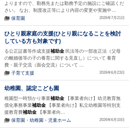
よりますので、勤務先または勤務予定の施設にご確認くだ
さい。 なお、制度改正等により内容の変更や実施中…
2026年7月21日
保育園
ひとり親家庭の支援(ひとり親になることを検討
している方も対象です)
る公正証書等作成支援
補助金
民法等の一部改正法（父母
の離婚後等の子の養育に関する見直し）について 養育
費・親子交流（面会交流）について …
2026年6月23日
子育て支援
幼稚園、認定こども園
稚園型一時預かり事業
補助金
【事業者向け】幼児教育無
償化事務事業
補助金
【事業者向け】私立幼稚園等特別支
援教育費
補助金
【事業者向…
2026年6月10日
保育園・幼稚園・児童ホーム