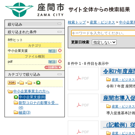
検索トップ
>
産業・ビジネス
>
中小企業
絞り込み
絞り込まれた条件
8件ヒット
更新日検索
カテゴリ
中小企業支援
[解除]
ファイル種別
pdf
[解除]
8 件中 1 - 8 件目を表示中
令和7年度座間
カテゴリ
で絞り込み
産業・ビジネス
>
>
>
令和７年度 座間市
中小企業事業主の方へ
中小企業支援(8)
座間市導入促進
新型コロナの影響を受…
産業・ビジネス
(4)
融資(3)
導入促進基本計画
（記載例）従
産業・ビジネス