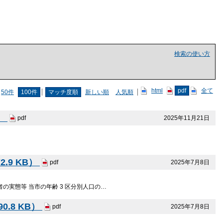
検索の使い方
html
pdf
全て
50件
100件
マッチ度順
新しい順
人気順
B）
2025年11月21日
pdf
.9 KB）
2025年7月8日
pdf
の実態等 当市の年齢 3 区分別人口の…
.8 KB）
2025年7月8日
pdf