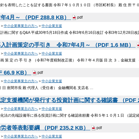
針を表明したことを証する書面 令和７年１０月１０日 （市区町村長） 殿 住 所 〒
4月～ （PDF 288.8 KB）
pdf
>
中小企業事業主の方へ
>
中小企業支援
画に関するQ&A 平成30年5月18日作成 令和3年6月16日改訂 令和3年12月28日改
計画策定の手引き 令和7年4月～ （PDF 1.6 MB）
>
中小企業事業主の方へ
>
中小企業支援
 策 定 の 手 引 き （令和7年度税制改正後） 令和７年４月版 目 次 ３．金融支援 
 66.9 KB）
pdf
>
中小企業事業主の方へ
>
中小企業支援
 月 日 座間市長 殿 代理人（受任者） 金融機関名 支店名 …
定支援機関が発行する投資計画に関する確認書 （PDF 25
>
中小企業事業主の方へ
>
中小企業支援
化法の先端設備等に係る投資計画に関する確認依頼書 令和５年１０月１日 （認定経営
者等表彰要綱 （PDF 235.2 KB）
pdf
>
中小企業事業主の方へ
>
中小企業支援