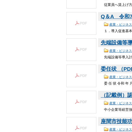
従業員へ賃上げ方
Q＆A 令和7年
産業・ビジネス
１．導入促進基本計
先端設備等導入
産業・ビジネス
先端設備等導入計画
委任状 （PDF
産業・ビジネス
委 任 状 令和 年
（記載例）認
産業・ビジネス
中小企業等経営強
座間市技能功労
産業・ビジネス