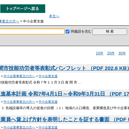
本文へ
事業主の方へ
> 中小企業支援
同義語を含む
10件
20件
30件
市技能功労者等表彰式パンフレット （PDF 202.6 K
>
中小企業事業主の方へ
>
中小企業支援
技能功労者等表彰式 令和７年１１月３日 座 間 市 …
基本計画 令和7年4月1日～令和9年3月31日 （PDF 172
>
中小企業事業主の方へ
>
中小企業支援
 １ 先端設備等の導入の促進の目標 （１）地域の人口構造、産業構造及び中小企業者
業員へ賃上げ方針を表明したことを証する書面 （PDF 90
>
中小企業事業主の方へ
>
中小企業支援