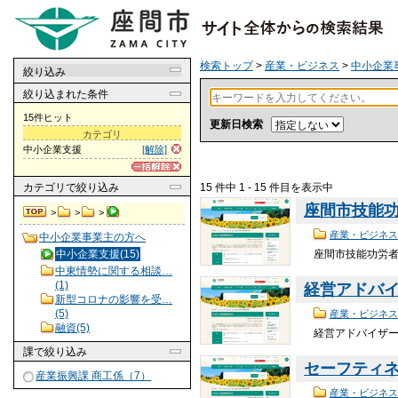
検索トップ
>
産業・ビジネス
>
中小企業
絞り込み
絞り込まれた条件
15件ヒット
更新日検索
カテゴリ
中小企業支援
[解除]
15 件中 1 - 15 件目を表示中
カテゴリ
で絞り込み
座間市技能
>
>
>
産業・ビジネス
中小企業事業主の方へ
座間市技能功労者
中小企業支援(15)
中東情勢に関する相談…
(1)
経営アドバイ
新型コロナの影響を受…
(5)
産業・ビジネス
融資(5)
経営アドバイザー(
課
で絞り込み
セーフティ
産業振興課 商工係（7）
産業・ビジネス