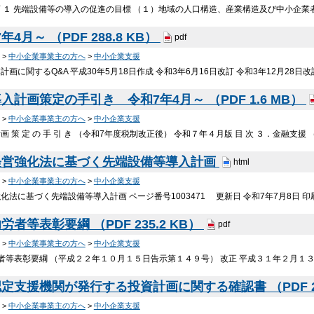
 １ 先端設備等の導入の促進の目標 （１）地域の人口構造、産業構造及び中小企業者
4月～ （PDF 288.8 KB）
pdf
>
中小企業事業主の方へ
>
中小企業支援
画に関するQ&A 平成30年5月18日作成 令和3年6月16日改訂 令和3年12月28日改
計画策定の手引き 令和7年4月～ （PDF 1.6 MB）
>
中小企業事業主の方へ
>
中小企業支援
 策 定 の 手 引 き （令和7年度税制改正後） 令和７年４月版 目 次 ３．金融支援 
経営強化法に基づく先端設備等導入計画
html
>
中小企業事業主の方へ
>
中小企業支援
化法に基づく先端設備等導入計画 ページ番号1003471 更新日 令和7年7月8日 
者等表彰要綱 （PDF 235.2 KB）
pdf
>
中小企業事業主の方へ
>
中小企業支援
者等表彰要綱 （平成２２年１０月１５日告示第１４９号） 改正 平成３１年２月１３
定支援機関が発行する投資計画に関する確認書 （PDF 25
>
中小企業事業主の方へ
>
中小企業支援