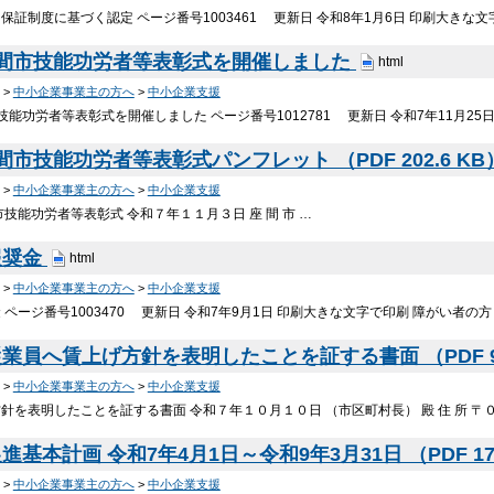
保証制度に基づく認定 ページ番号1003461 更新日 令和8年1月6日 印刷大きな
座間市技能功労者等表彰式を開催しました
html
>
中小企業事業主の方へ
>
中小企業支援
技能功労者等表彰式を開催しました ページ番号1012781 更新日 令和7年11月25
市技能功労者等表彰式パンフレット （PDF 202.6 K
>
中小企業事業主の方へ
>
中小企業支援
技能功労者等表彰式 令和７年１１月３日 座 間 市 …
報奨金
html
>
中小企業事業主の方へ
>
中小企業支援
 ページ番号1003470 更新日 令和7年9月1日 印刷大きな文字で印刷 障がい者
業員へ賃上げ方針を表明したことを証する書面 （PDF 90
>
中小企業事業主の方へ
>
中小企業支援
針を表明したことを証する書面 令和７年１０月１０日 （市区町村長） 殿 住 所 〒
基本計画 令和7年4月1日～令和9年3月31日 （PDF 172
>
中小企業事業主の方へ
>
中小企業支援