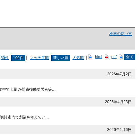
検索の使い方
html
pdf
全て
50件
100件
マッチ度順
新しい順
人気順
2026年7月2日
な文字で印刷 座間市技能功労者等…
2026年4月23日
字で印刷 市内で創業を考えてい…
2026年1月6日