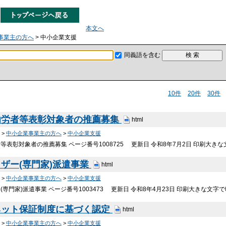
本文へ
事業主の方へ
> 中小企業支援
同義語を含む
10件
20件
30件
功労者等表彰対象者の推薦募集
html
>
中小企業事業主の方へ
>
中小企業支援
等表彰対象者の推薦募集 ページ番号1008725 更新日 令和8年7月2日 印刷大き
ザー(専門家)派遣事業
html
>
中小企業事業主の方へ
>
中小企業支援
専門家)派遣事業 ページ番号1003473 更新日 令和8年4月23日 印刷大きな文
ネット保証制度に基づく認定
html
>
中小企業事業主の方へ
>
中小企業支援