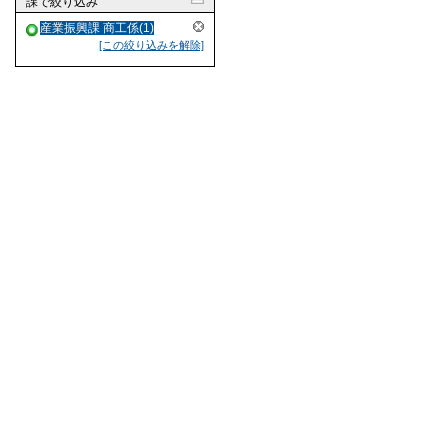
課
で絞り込み
産業振興課 商工係(1)
[この絞り込みを解除]