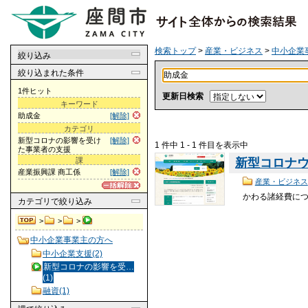
検索トップ
>
産業・ビジネス
>
中小企業
絞り込み
絞り込まれた条件
1件ヒット
更新日検索
キーワード
助成金
[解除]
カテゴリ
新型コロナの影響を受け
[解除]
1 件中 1 - 1 件目を表示中
た事業者の支援
課
新型コロナ
産業振興課 商工係
[解除]
産業・ビジネス
かわる諸経費に
カテゴリ
で絞り込み
>
>
>
中小企業事業主の方へ
中小企業支援(2)
新型コロナの影響を受…
(1)
融資(1)