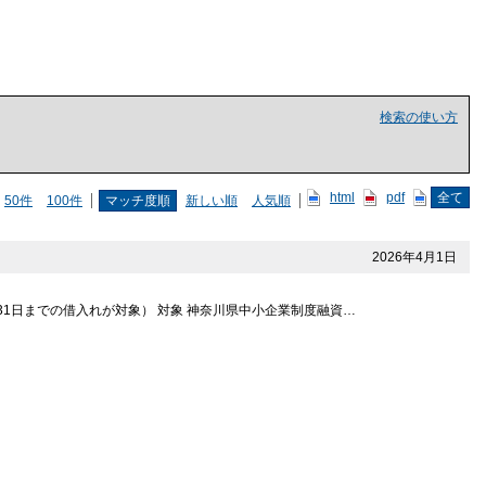
検索の使い方
html
pdf
全て
50件
100件
マッチ度順
新しい順
人気順
2026年4月1日
31日までの借入れが対象） 対象 神奈川県中小企業制度融資…