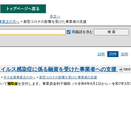
本文へ
事業主の方へ
> 新型コロナの影響を受けた事業者の支援
同義語を含む
10件
20件
30件
ウイルス感染症に係る融資を受けた事業者への支援
html
>
中小企業事業主の方へ
>
新型コロナの影響を受けた事業者の支援
ついて
補助金
を交付します。事業資金利子補助（※令和4年4月1日から～令和7年3月