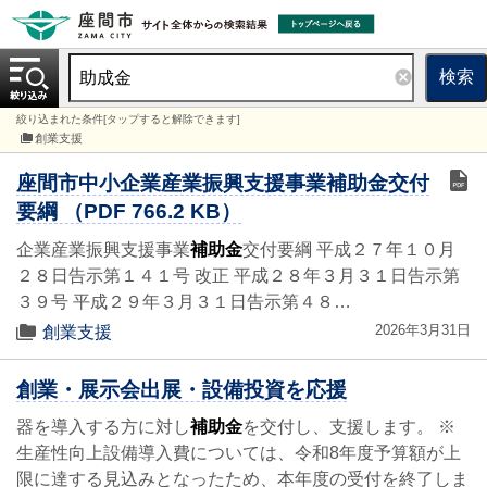
検索
絞り込まれた条件[タップすると解除できます]
創業支援
座間市中小企業産業振興支援事業補助金交付
要綱 （PDF 766.2 KB）
企業産業振興支援事業
補助金
交付要綱 平成２７年１０月
２８日告示第１４１号 改正 平成２８年３月３１日告示第
３９号 平成２９年３月３１日告示第４８…
2026年3月31日
創業支援
創業・展示会出展・設備投資を応援
器を導入する方に対し
補助金
を交付し、支援します。 ※
生産性向上設備導入費については、令和8年度予算額が上
限に達する見込みとなったため、本年度の受付を終了しま