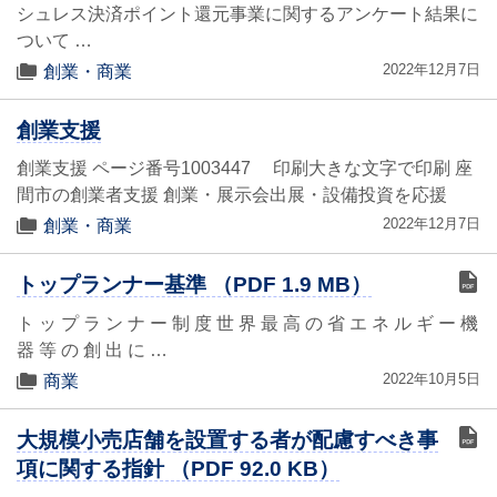
シュレス決済ポイント還元事業に関するアンケート結果に
ついて …
2022年12月7日
創業・商業
創業支援
創業支援 ページ番号1003447 印刷大きな文字で印刷 座
間市の創業者支援 創業・展示会出展・設備投資を応援
2022年12月7日
創業・商業
トップランナー基準 （PDF 1.9 MB）
ト ッ プ ラ ン ナ ー 制 度 世 界 最 高 の 省 エ ネ ル ギ ー 機
器 等 の 創 出 に …
2022年10月5日
商業
大規模小売店舗を設置する者が配慮すべき事
項に関する指針 （PDF 92.0 KB）