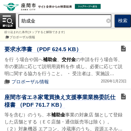
検索
絞り込まれた条件[タップすると解除できます]
プロポーザル情報
要求水準書 （PDF 624.5 KB）
を行 う場合や国へ
補助金
、
交付金
の申請を行う場合等、
市の要請に応じて説明用資料を作 成し、必要に応じて説
明に関する協力を行うこと。 ・ 受注者は、実施設…
2026年1月23日
プロポーザル情報
座間市省エネ家電買換え支援事業業務委託仕
様書 （PDF 761.7 KB）
等を含む）のうち、本
補助金
事業の対象店 舗として登録
した店舗とする（ＥＣ店舗・通信販売等は除く）。
（２）対象機器 エアコン、冷蔵庫のうち、資源エネル…