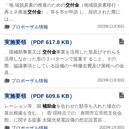
「地 域脱炭素の推進のための
交付金
（地域脱炭素移行・
再エネ推進
交付金
）」等を市が申請 し、採択された際に
は…
2023年11月30日
プロポーザル情報
実施要領 （PDF 617.8 KB）
、国補助事業又は
交付金
事業を活用した形及びそれらを
活用しなかった形の２パターンで提案す ること。その
際、協議事項としている設備の一時撤去費及び屋根への金
具…
2023年11月30日
プロポーザル情報
実施要領 （PDF 609.6 KB）
レーション等、国
補助金
を合わせた額等も入れた場合の
算出根拠を含む。） ⑧ 現時点での「座間市立市民文化会
館」に関する提案 太陽光発電設備の想定設置容…
2023年1月30日
プロポーザル情報