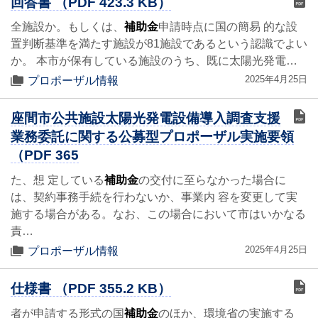
回答書 （PDF 423.3 KB）
全施設か。もしくは、
補助金
申請時点に国の簡易 的な設
置判断基準を満たす施設が81施設であるという認識でよい
か。 本市が保有している施設のうち、既に太陽光発電…
2025年4月25日
プロポーザル情報
座間市公共施設太陽光発電設備導入調査支援
業務委託に関する公募型プロポーザル実施要領
（PDF 365
た、想 定している
補助金
の交付に至らなかった場合に
は、契約事務手続を行わないか、事業内 容を変更して実
施する場合がある。なお、この場合において市はいかなる
責…
2025年4月25日
プロポーザル情報
仕様書 （PDF 355.2 KB）
者が申請する形式の国
補助金
のほか、環境省の実施する