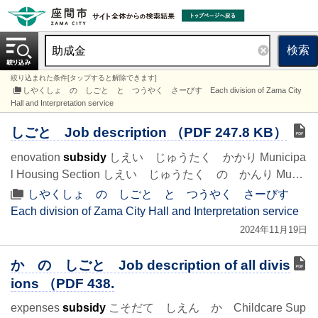
検索
絞り込まれた条件[タップすると解除できます]
しやくしょ の しごと と つうやく さーびす Each division of Zama City
Hall and Interpretation service
しごと Job description （PDF 247.8 KB）
enovation
subsidy
しえい じゅうたく かかり Municipa
l Housing Section しえい じゅうたく の かんり Mu…
しやくしょ の しごと と つうやく さーびす
Each division of Zama City Hall and Interpretation service
2024年11月19日
か の しごと Job description of all divis
ions （PDF 438.
expenses
subsidy
こそだて しえん か Childcare Sup