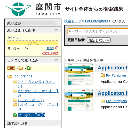
検索トップ
>
For Foreigners
> ぜいきん 
絞り込み
絞り込まれた条件
2件ヒット
更新日検索
カテゴリ
ぜいきん Tax
[解除]
2 件中 1 - 2 件目を表示中
カテゴリ
で絞り込み
Applicaton f
>
>
For Foreigners
For Foreigne…
Applicaton for
けんこう／いりょう／…
(1)
さいがい に かんす…(1
Applicaton f
8)
しごと Work(2)
For Foreigners
しやくしょ の しご…(1
Applicaton fo
8)
ぜいきん Tax(2)
課
で絞り込み