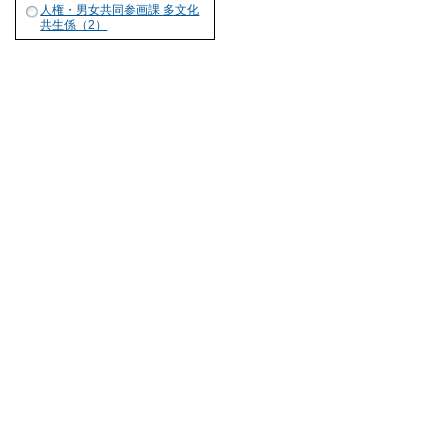
人権・男女共同参画課 多文化
共生係（2）