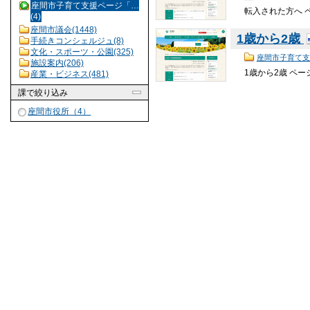
座間市子育て支援ページ「…
転入された方へ 
(4)
座間市議会(1448)
1歳から2歳
手続きコンシェルジュ(8)
文化・スポーツ・公園(325)
座間市子育て支
施設案内(206)
1歳から2歳 ペー
産業・ビジネス(481)
課
で絞り込み
座間市役所（4）