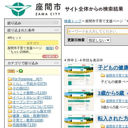
検索トップ
> 座間市子育て支援ページ「ち
絞り込み
絞り込まれた条件
4件ヒット
更新日検索
カテゴリ
座間市子育て支援ページ
[解除]
「ちゃいZAMA」
4 件中 1 - 4 件目を表示中
カテゴリ
で絞り込み
子どもの健
>
座間市子育て支
For Foreigne…(67)
子どもの健康 ペ
くらし・手続き(2375)
その他(21)
3歳から5歳
ようこそ座間へ(1135)
イベントカレンダー(331)
座間市子育て支
オープンデータ(76)
ホームページについて(21)
3歳から5歳 ペー
ライフシーンから探す(9)
健康・福祉・医療(994)
転入された
子育て・教育(1008)
市政情報(7135)
座間市子育て支