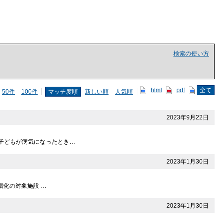
検索の使い方
html
pdf
全て
50件
100件
マッチ度順
新しい順
人気順
2023年9月22日
ら 子どもが病気になったとき…
2023年1月30日
無償化の対象施設 …
2023年1月30日