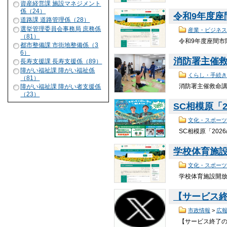
資産経営課 施設マネジメント
係（24）
令和9年度
道路課 道路管理係（28）
選挙管理委員会事務局 庶務係
産業・ビジネス
（81）
令和9年度座間市
都市整備課 市街地整備係（3
6）
消防署主催
長寿支援課 長寿支援係（89）
障がい福祉課 障がい福祉係
くらし・手続き
（81）
消防署主催救命講習
障がい福祉課 障がい者支援係
（23）
SC相模原「
文化・スポーツ
SC相模原「202
学校体育施
文化・スポーツ
学校体育施設開放
【サービス終
市政情報
>
広
【サービス終了の