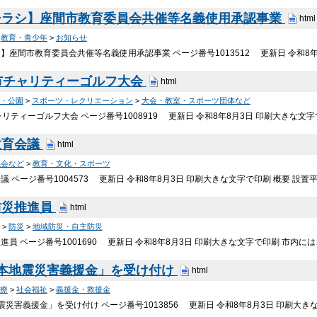
チラシ】座間市教育委員会共催等名義使用承認事業
html
>
教育・青少年
>
お知らせ
】座間市教育委員会共催等名義使用承認事業 ページ番号1013512 更新日 令和8年
市チャリティーゴルフ大会
html
・公園
>
スポーツ・レクリエーション
>
大会・教室・スポーツ団体など
リティーゴルフ大会 ページ番号1008919 更新日 令和8年8月3日 印刷大きな文字
教育会議
html
議会など
>
教育・文化・スポーツ
 ページ番号1004573 更新日 令和8年8月3日 印刷大きな文字で印刷 概要 設置平成
防災推進員
html
>
防災
>
地域防災・自主防災
進員 ページ番号1001690 更新日 令和8年8月3日 印刷大きな文字で印刷 市内
熊本地震災害義援金」を受け付け
html
療
>
社会福祉
>
義援金・救援金
震災害義援金」を受け付け ページ番号1013856 更新日 令和8年8月3日 印刷大