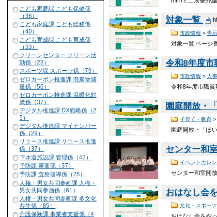
miniミニ展番外
こども家庭課 こども保健係
（36）
対象一覧
h
こども家庭課 こども総務係
（40）
市政情報
>
告
こども育成課 こども育成係
対象一覧 ページ番
（33）
クリーンセンター クリーン活
令和8年度市
動係（23）
スポーツ課 スポーツ係（79）
市政情報
>
人
ゼロカーボン推進課 廃棄物減
令和8年度市職員募
量係（56）
ゼロカーボン推進課 温暖化対
策係（37）
園庭開放・
デジタル推進課 DX戦略係（2
5）
子育て・教育
デジタル推進課 マイナンバー
園庭開放・「ほい
係（29）
リユース推進課 リユース推進
センター和
係（37）
下水道施設課 管理係（42）
イベントカレン
予防課 審査係（37）
センター和室開放
予防課 査察指導係（25）
人権・男女共同参画課 人権・
男女共同参画係（61）
おはなし会
人権・男女共同参画課 多文化
文化・スポーツ
共生係（85）
介護保険課 事業者支援係（4
おはなし会をやって