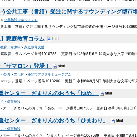
伴う公共工事（営繕）受注に関するサウンディング型市
策
>
公共施設マネジメント
共工事（営繕）受注に関するサウンディング型市場調査の実施 ページ番号1013660
課】家庭教育コラム
html
>
教育・青少年
>
家庭教育支援
庭教育コラム ページ番号1010785 更新日 令和8年8月6日 印刷大きな文字で印
ー「ザマロン」登場！
html
・公園
>
文化財
>
座間市デジタルミュージアム
マロン」登場！ ページ番号1013200 更新日 令和8年8月6日 印刷大きな文字で
支援センター ざまりんのおうち「ゆめ」
html
育て・保育施設
ンター ざまりんのおうち「ゆめ」 ページ番号1007585 更新日 令和8年8月1日
支援センター ざまりんのおうち「ひまわり」
html
育て・保育施設
ンター ざまりんのおうち「ひまわり」 ページ番号1007589 更新日 令和8年8月