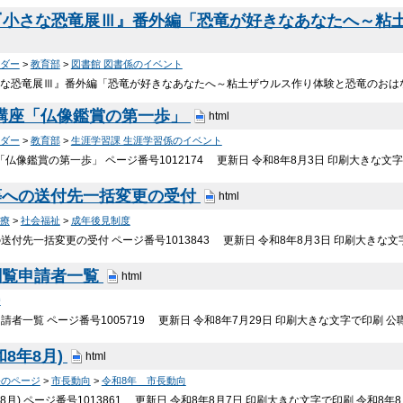
展『小さな恐竜展Ⅲ』番外編「恐竜が好きなあなたへ～粘
ダー
>
教育部
>
図書館 図書係のイベント
小さな恐竜展Ⅲ』番外編「恐竜が好きなあなたへ～粘土ザウルス作り体験と恐竜のおはなし
講座「仏像鑑賞の第一歩」
html
ダー
>
教育部
>
生涯学習課 生涯学習係のイベント
「仏像鑑賞の第一歩」 ページ番号1012174 更新日 令和8年8月3日 印刷大きな文
等への送付先一括変更の受付
html
療
>
社会福祉
>
成年後見制度
送付先一括変更の受付 ページ番号1013843 更新日 令和8年8月3日 印刷大きな文
閲覧申請者一覧
html
挙
者一覧 ページ番号1005719 更新日 令和8年7月29日 印刷大きな文字で印刷 公
8年8月)
html
長のページ
>
市長動向
>
令和8年 市長動向
8月) ページ番号1013861 更新日 令和8年8月7日 印刷大きな文字で印刷 令和8年8