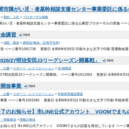
座間市障がい児・者基幹相談支援センター事業委託に係
>
契約・入札
>
プロポーザル情報
障がい児・者基幹相談支援センター事業委託に係る公募型プロポーザルの実施 ページ番号
救命講習
html
>
消防・救急
>
講習会(救命・応急手当等)
 ページ番号1001736 更新日 令和8年8月6日 印刷大きな文字で印刷 普通救命
2026/27明治安田J3リーグシーズン開幕戦」
html
・公園
>
スポーツ・レクリエーション
>
SC相模原
6/27明治安田J3リーグシーズン開幕戦」 ページ番号1013383 更新日 令和8年8月
設開放事業
html
・公園
>
スポーツ・レクリエーション
>
学校体育施設開放
事業 ページ番号1003280 更新日 令和8年8月5日 印刷大きな文字で印刷 学校体
了のお知らせ】市LINE公式アカウント VOOMでま
報・情報発信
>
情報の発信
お知らせ】市LINE公式アカウント VOOMでまちの話題を発信しています ページ番号