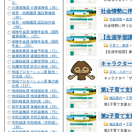
3）
介護保険課 介護保険係（36）
社会情勢に
保育・幼稚園課 施設整備係
（30）
市政情報
>
政
保育・幼稚園課 認定給付係
社会情勢に伴う公
（66）
保険年金課 保険年金係（国民
健康保険）（25）
【生涯学習
保険年金課 保険年金係（国民
子育て・教育
年金）（25）
健康医療課 保健予防係（71）
【生涯学習課】家
健康医療課 健康総務係（49）
公園緑政課 公園管理係（91）
キャラクタ
危機管理課 防災計画係（50）
文化・スポーツ
地域プロモーション課 観光・
交流係（62）
キャラクター「ザ
地域プロモーション課 魅力創
出係（137）
第1子育て
地域福祉課 地域福祉係（43）
地域福祉課 地域連携係（36）
施設案内
>
子
契約検査課 契約係（28）
第1子育て支援セ
就学支援課 保健給食係（29）
市民協働課 市民協働係（75）
第2子育て
市民広聴課 市民広聴係（31）
市民税課 市民税係（市民税）
施設案内
>
子
（30）
第2子育て支援セ