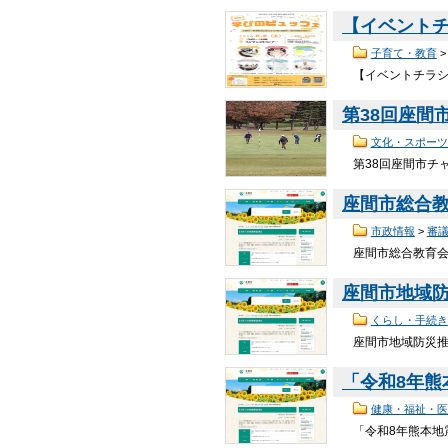
【イベント
子育て・教育
【イベントチラシ
第38回座間
文化・スポーツ
第38回座間市チャ
座間市総合
市政情報
>
審
座間市総合教育会議
座間市地域
くらし・手続き
座間市地域防災推
「令和8年
健康・福祉・医
「令和8年熊本地