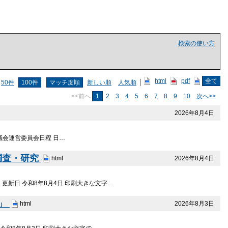
検索の使い方
html
pdf
全て
50件
100件
マッチ度順
新しい順
人気順
<<前へ
1
2
3
4
5
6
7
8
9
10
次へ>>
2026年8月4日
年議会運営委員会日程 日…
調査・研究
2026年8月4日
html
更新日 令和8年8月4日 印刷大きな文字…
⁉」
2026年8月3日
html