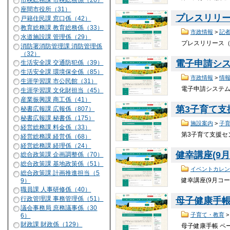
市税総務課 市税総務係（26）
座間市役所（31）
プレスリリー
戸籍住民課 窓口係（42）
教育総務課 教育総務係（33）
市政情報
>
記
水道施設課 管理係（29）
プレスリリース（令
消防署消防管理課 消防管理係
（32）
電子申請シ
生活安全課 交通防犯係（39）
生活安全課 環境保全係（85）
市政情報
>
情
生涯学習課 市公民館（31）
電子申請システム
生涯学習課 文化財担当（45）
産業振興課 商工係（41）
第3子育て
秘書広報課 広報係（807）
秘書広報課 秘書係（175）
施設案内
>
子
経営総務課 料金係（33）
第3子育て支援セ
経営総務課 経営係（68）
経営総務課 経理係（24）
健幸講座(9
総合政策課 企画調整係（70）
総合政策課 基地政策係（51）
イベントカレン
総合政策課 計画推進担当（5
健幸講座(9月コー
9）
職員課 人事研修係（40）
行政管理課 事務管理係（51）
母子健康手
議会事務局 庶務議事係（30
子育て・教育
6）
財政課 財政係（129）
母子健康手帳 ペ