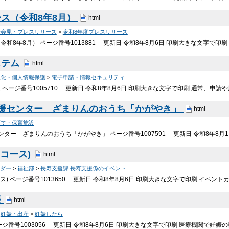
ス（令和8年8月）
html
者会見・プレスリリース
>
令和8年度プレスリリース
和8年8月） ページ番号1013881 更新日 令和8年8月6日 印刷大きな文字で印刷 2
ステム
html
報化・個人情報保護
>
電子申請・情報セキュリティ
 ページ番号1005710 更新日 令和8年8月6日 印刷大きな文字で印刷 通常、申
支援センター ざまりんのおうち「かがやき」
html
育て・保育施設
ンター ざまりんのおうち「かがやき」 ページ番号1007591 更新日 令和8年8月
月コース)
html
ダー
>
福祉部
>
長寿支援課 長寿支援係のイベント
ス) ページ番号1013650 更新日 令和8年8月6日 印刷大きな文字で印刷 イベント
帳
html
>
妊娠・出産
>
妊娠したら
ージ番号1003056 更新日 令和8年8月6日 印刷大きな文字で印刷 医療機関で妊