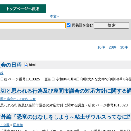
本文へ
同義語を含む
10件
20件
30件
員会の日程
html
日程
程 ページ番号1013325 更新日 令和8年8月4日 印刷大きな文字で印刷 令和8
適切と思われる行為及び座間市議会の対応方針に関する
座間市議会からのお知らせ
思われる行為及び座間市議会の対応方針に関する調査・研究 ページ番号1013023 
展番外編「恐竜のはなしをしよう～粘土ザウルスってなに
・公園
>
図書館