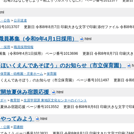
編「恐竜のはなしをしよう～粘土ザウルスってなに⁉」 ページ番号1012377 更新日
tml
示・公告
>
公示送達
号1013707 更新日 令和8年8月7日 印刷大きな文字で印刷 添付ファイル 令和8年
職員募集（令和9年4月1日採用）
html
事・採用
>
職員採用情報
集（令和9年4月1日採用） ページ番号1013696 更新日 令和8年8月7日 印刷
「ほいくえんであそぼう」のお知らせ（市立保育園）
h
>
保育園・幼稚園・児童ホーム
>
保育園
くえんであそぼう」のお知らせ（市立保育園） ページ番号1011497 更新日 令和8
室開放夏休み宿題応援
html
ダー
>
教育部
>
生涯学習課 東地区文化センターのイベント
夏休み宿題応援 ページ番号1013552 更新日 令和8年8月6日 印刷大きな文字で印
をやってみよう
html
・公園
>
図書館
みよう ページ番号1013831 更新日 令和8年8月1日 印刷大きな文字で印刷 Z