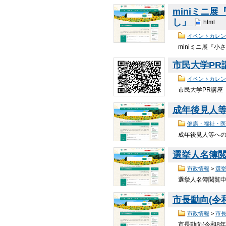
miniミニ
し」
html
イベントカレン
miniミニ展『
市民大学PR
イベントカレン
市民大学PR講座
成年後見人
健康・福祉・医
成年後見人等への
選挙人名簿
市政情報
>
選
選挙人名簿閲覧申請
市長動向(令和
市政情報
>
市
市長動向(令和8年