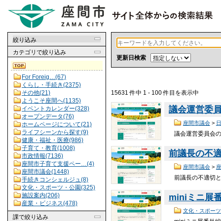
絞り込み
カテゴリ
で絞り込み
更新日検索
For Foreig…(67)
くらし・手続き(2375)
15631 件中 1 - 100 件目を表示中
その他(21)
ようこそ座間へ(1135)
議会運営委
イベントカレンダー(328)
オープンデータ(76)
座間市議会
>
ホームページについて(21)
ライフシーンから探す(9)
議会運営委員会の日
健康・福祉・医療(986)
子育て・教育(1008)
前議長の不
市政情報(7136)
座間市子育て支援ペー…(4)
座間市議会
>
座間市議会(1448)
前議長の不適切と
手続きコンシェルジュ(8)
文化・スポーツ・公園(325)
施設案内(206)
miniミニ
産業・ビジネス(478)
文化・スポーツ
課
で絞り込み