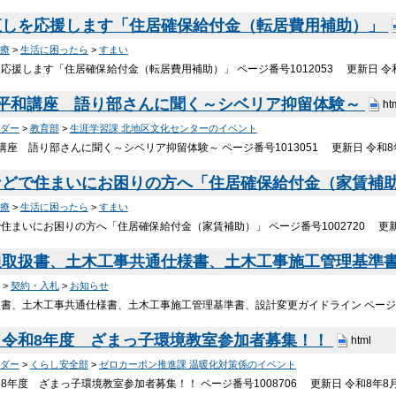
直しを応援します「住居確保給付金（転居費用補助）」
療
>
生活に困ったら
>
すまい
応援します「住居確保給付金（転居費用補助）」 ページ番号1012053 更新日 令和
 平和講座 語り部さんに聞く～シベリア抑留体験～
ht
ダー
>
教育部
>
生涯学習課 北地区文化センターのイベント
講座 語り部さんに聞く～シベリア抑留体験～ ページ番号1013051 更新日 令和8
などで住まいにお困りの方へ「住居確保給付金（家賃補
療
>
生活に困ったら
>
すまい
住まいにお困りの方へ「住居確保給付金（家賃補助）」 ページ番号1002720 更新
通取扱書、土木工事共通仕様書、土木工事施工管理基準
>
契約・入札
>
お知らせ
書、土木工事共通仕様書、土木工事施工管理基準書、設計変更ガイドライン ページ番号1
】令和8年度 ざまっ子環境教室参加者募集！！
html
ダー
>
くらし安全部
>
ゼロカーボン推進課 温暖化対策係のイベント
8年度 ざまっ子環境教室参加者募集！！ ページ番号1008706 更新日 令和8年8