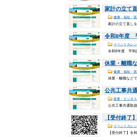
家計の立て
健康・福祉・医
家計の立て直しを
令和8年度
イベントカレン
令和8年度 平和
休業・離職
健康・福祉・医
休業・離職などで
公共工事共
産業・ビジネス
公共工事共通取扱
【受付終了
イベントカレン
【受付終了】令和