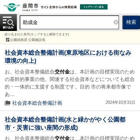
検索
絞り込まれた条件[タップすると解除できます]
公園緑政課 公園施設係
社会資本総合整備計画(東原地区における街なみ
環境の向上)
お、社会資本整備総合
交付金
は、本計画の目標実現のため
の基幹的事業の他、関連する社会資本などについても総合
的・一体的に支援する制度です。目的 市の将来都市像で
あ…
2024年10月31日
社会資本総合整備計画
社会資本総合整備計画(水と緑かがやく公園都
市・災害に強い座間の形成)
お、社会資本整備総合
交付金
は、本計画の目標実現のため