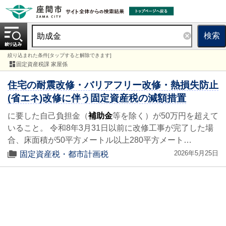
検索
絞り込まれた条件[タップすると解除できます]
固定資産税課 家屋係
住宅の耐震改修・バリアフリー改修・熱損失防止
(省エネ)改修に伴う固定資産税の減額措置
に要した自己負担金（
補助金
等を除く）が50万円を超えて
いること。 令和8年3月31日以前に改修工事が完了した場
合、床面積が50平方メートル以上280平方メート…
2026年5月25日
固定資産税・都市計画税