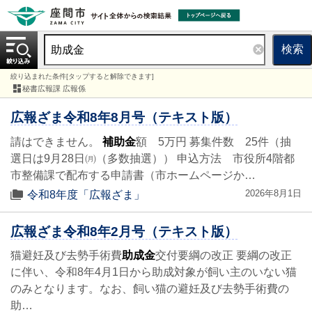
検索
絞り込まれた条件[タップすると解除できます]
秘書広報課 広報係
広報ざま令和8年8月号（テキスト版）
請はできません。
補助金
額 5万円 募集件数 25件（抽
選日は9月28日㈪（多数抽選）） 申込方法 市役所4階都
市整備課で配布する申請書（市ホームページか…
2026年8月1日
令和8年度「広報ざま」
広報ざま令和8年2月号（テキスト版）
猫避妊及び去勢手術費
助成金
交付要綱の改正 要綱の改正
に伴い、令和8年4月1日から助成対象が飼い主のいない猫
のみとなります。なお、飼い猫の避妊及び去勢手術費の
助…