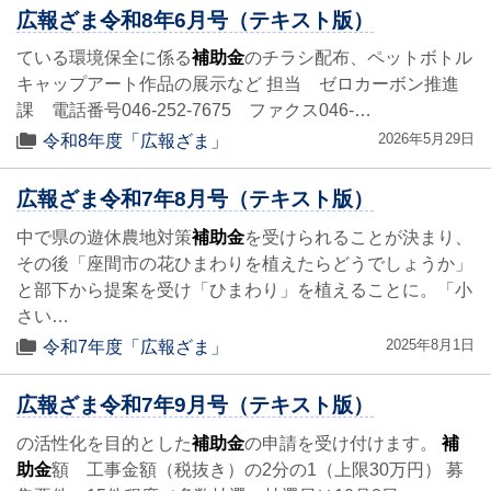
広報ざま令和8年6月号（テキスト版）
ている環境保全に係る
補助金
のチラシ配布、ペットボトル
キャップアート作品の展示など 担当 ゼロカーボン推進
課 電話番号046-252-7675 ファクス046-…
2026年5月29日
令和8年度「広報ざま」
広報ざま令和7年8月号（テキスト版）
中で県の遊休農地対策
補助金
を受けられることが決まり、
その後「座間市の花ひまわりを植えたらどうでしょうか」
と部下から提案を受け「ひまわり」を植えることに。「小
さい…
2025年8月1日
令和7年度「広報ざま」
広報ざま令和7年9月号（テキスト版）
の活性化を目的とした
補助金
の申請を受け付けます。
補
助金
額 工事金額（税抜き）の2分の1（上限30万円） 募