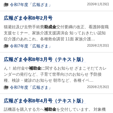
2026年1月29日
令和7年度「広報ざま」
広報ざま令和8年2月号
猫避妊及び去勢手術費
助成金
交付要綱の改正、看護師復職
支援セミナー、家族介護支援講演会 知っておきたい認知
症介護のあれこれ、各種救命講習 11面 家族介護…
2026年2月20日
令和7年度「広報ざま」
広報ざま令和8年3月号（テキスト版）
ん！ 給付金や
補助金
に関するお知らせ ざまこそだてカレ
ンダーの発行など、子育て世帯向けのお知らせ 予防接
種、検診・健診のお知らせ 朝市など、各種イベ…
2026年2月26日
令和7年度「広報ざま」
広報ざま令和8年4月号（テキスト版）
話機器を購入する方へ
補助金
を交付しています。 対象機