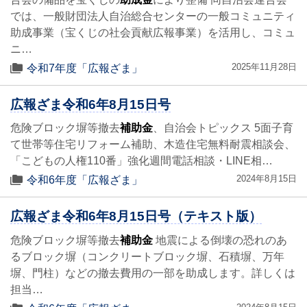
では、一般財団法人自治総合センターの一般コミュニティ
助成事業（宝くじの社会貢献広報事業）を活用し、コミュ
ニ…
2025年11月28日
令和7年度「広報ざま」
広報ざま令和6年8月15日号
危険ブロック塀等撤去
補助金
、自治会トピックス 5面子育
て世帯等住宅リフォーム補助、木造住宅無料耐震相談会、
「こどもの人権110番」強化週間電話相談・LINE相…
2024年8月15日
令和6年度「広報ざま」
広報ざま令和6年8月15日号（テキスト版）
危険ブロック塀等撤去
補助金
地震による倒壊の恐れのあ
るブロック塀（コンクリートブロック塀、石積塀、万年
塀、門柱）などの撤去費用の一部を助成します。詳しくは
担当…