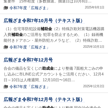
集要件 15件程度（多数抽選。抽選日は10月8日…
2025年9月1日
令和7年度「広報ざま」
広報ざま令和7年10月号（テキスト版）
（1）住宅等防犯設備
補助金
（2）特殊詐欺対策電話機器購
入費
補助金
のご活用を 犯罪を防止するため、（1）録画機
能付きドアホン・屋外防犯カメラなど、（2）特殊詐欺…
2025年10月1日
令和7年度「広報ざま」
広報ざま令和7年12月号
合会の備品を宝くじの
助成金
により整備 7面粗大ごみの申
し込みに市LINE公式アカウントをご活用ください、12月4
日～10日は人権週間、12月10日〜16日…
2025年12月2日
令和7年度「広報ざま」
広報ざま令和7年12月号（テキスト版）
合会の備品を宝くじの
助成金
により整備 同自治会連合会