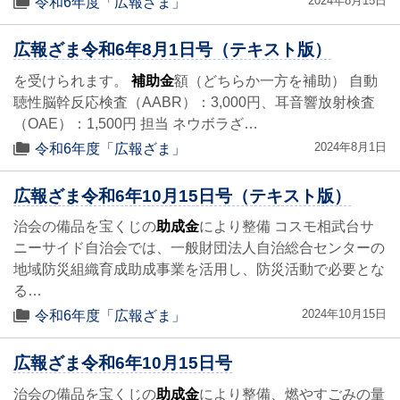
2024年8月15日
令和6年度「広報ざま」
広報ざま令和6年8月1日号（テキスト版）
を受けられます。
補助金
額（どちらか一方を補助） 自動
聴性脳幹反応検査（AABR）：3,000円、耳音響放射検査
（OAE）：1,500円 担当 ネウボラざ…
2024年8月1日
令和6年度「広報ざま」
広報ざま令和6年10月15日号（テキスト版）
治会の備品を宝くじの
助成金
により整備 コスモ相武台サ
ニーサイド自治会では、一般財団法人自治総合センターの
地域防災組織育成助成事業を活用し、防災活動で必要とな
る…
2024年10月15日
令和6年度「広報ざま」
広報ざま令和6年10月15日号
治会の備品を宝くじの
助成金
により整備、燃やすごみの量