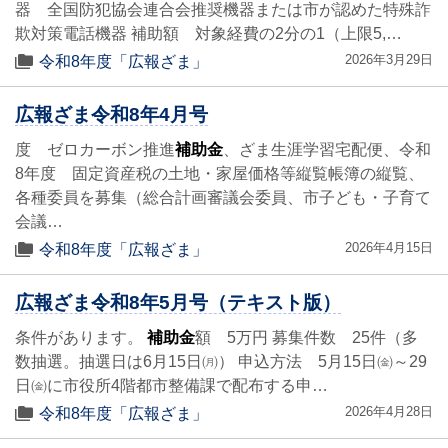
器 全国防犯協会連合会推奨機器または市が認めた特殊詐
欺対策電話機器 補助額 対象経費の2分の1（上限5,…
2026年3月29日
令和8年度「広報ざま」
広報ざま令和8年4月号
度 ゼロカーボン推進
補助金
、ざま生涯学習宅配便、令和
8年度 固定資産税の土地・家屋価格等縦覧帳簿の縦覧、
各種委員を募集（総合計画審議会委員、市子ども・子育て
会議…
2026年4月15日
令和8年度「広報ざま」
広報ざま令和8年5月号（テキスト版）
条件があります。
補助金
額 5万円 募集件数 25件（多
数抽選。抽選日は6月15日㈪） 申込方法 5月15日㈮～29
日㈮に市役所4階都市整備課で配布する申…
2026年4月28日
令和8年度「広報ざま」