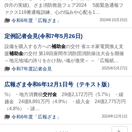
(9月の実績)、ざま消防救急フェア2024 5面緊急通報フ
ァクス119番通報訓練、心の悩みや心配を1…
2024年10月15日
令和6年度「広報ざま」
定例記者会見(令和7年5月26日)
設備を購入する方への
補助金
の交付 省エネ家電買換え支
援
補助金
の交付 第19回座間市消防団消防操法大会を開催
～地元地域の誇りをかけ熱い魂が激突～ ～「広報紙…
2025年5月27日
令和7年度記者会見
広報ざま令和6年12月1日号（テキスト版）
%） ・地方消費税
交付金
29億2,172万円（5.7%） ・繰
越金 24億8,891万円（4.9%） ・繰入金 24億2,775万円
（4.8%） ・諸…
2024年12月1日
令和6年度「広報ざま」