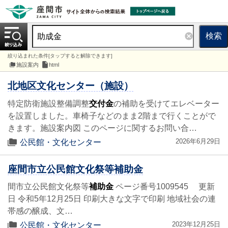
検索
絞り込まれた条件[タップすると解除できます]
施設案内
html
北地区文化センター（施設）
特定防衛施設整備調整
交付金
の補助を受けてエレベーター
を設置しました。車椅子などのまま2階まで行くことがで
きます。施設案内図 このページに関するお問い合…
2026年6月29日
公民館・文化センター
座間市立公民館文化祭等補助金
間市立公民館文化祭等
補助金
ページ番号1009545 更新
日 令和5年12月25日 印刷大きな文字で印刷 地域社会の連
帯感の醸成、文…
2023年12月25日
公民館・文化センター