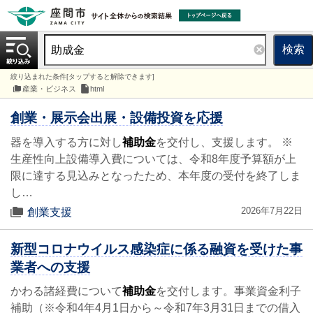
検索
絞り込まれた条件[タップすると解除できます]
産業・ビジネス
html
創業・展示会出展・設備投資を応援
器を導入する方に対し
補助金
を交付し、支援します。 ※
生産性向上設備導入費については、令和8年度予算額が上
限に達する見込みとなったため、本年度の受付を終了しま
し…
2026年7月22日
創業支援
新型コロナウイルス感染症に係る融資を受けた事
業者への支援
かわる諸経費について
補助金
を交付します。事業資金利子
補助（※令和4年4月1日から～令和7年3月31日までの借入