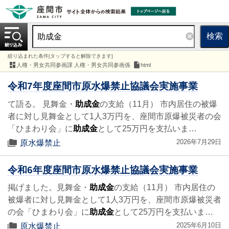
検索
絞り込まれた条件[タップすると解除できます]
人権・男女共同参画課 人権・男女共同参画係
html
令和7年度座間市原水爆禁止協議会実施事業
て語る。 見舞金・
助成金
の支給（11月） 市内居住の被爆
者に対し見舞金として1人3万円を、座間市原爆被災者の会
「ひまわり会」に
助成金
として25万円を支払いま…
2026年7月29日
原水爆禁止
令和6年度座間市原水爆禁止協議会実施事業
掲げました。見舞金・
助成金
の支給（11月） 市内居住の
被爆者に対し見舞金として1人3万円を、座間市原爆被災者
の会「ひまわり会」に
助成金
として25万円を支払いま…
2025年6月10日
原水爆禁止