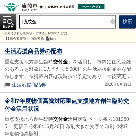
検索
絞り込まれた条件[タップすると解除できます]
総合政策課 企画調整係
html
生活応援商品券の配布
重点支援地方創生臨時
交付金
」を活用し、市内に住民登録
のある方を対象に1人当たり5,000円の生活応援商品券を配
布します。※掲載内容は現時点の予定であり、今後変更…
2026年6月19日
生活応援商品券
令和7年度物価高騰対応重点支援地方創生臨時交
付金活用状況
重点支援地方創生臨時
交付金
活用状況 ページ番号101250
5 更新日 令和8年6月26日 印刷大きな文字で印刷 令和7
年度物価高騰対…