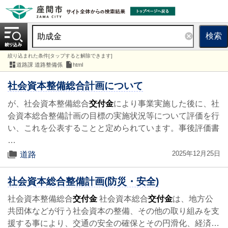
検索
絞り込まれた条件[タップすると解除できます]
道路課 道路整備係
html
社会資本整備総合計画について
が、社会資本整備総合
交付金
により事業実施した後に、社
会資本総合整備計画の目標の実施状況等について評価を行
い、これを公表することと定められています。事後評価書
…
2025年12月25日
道路
社会資本総合整備計画(防災・安全)
社会資本整備総合
交付金
社会資本総合
交付金
は、地方公
共団体などが行う社会資本の整備、その他の取り組みを支
援する事により、交通の安全の確保とその円滑化、経済…