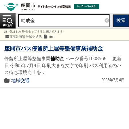
検索
絞り込まれた条件[タップすると解除できます]
都市計画課 地域交通係
html
座間市バス停留所上屋等整備事業補助金
停留所上屋等整備事業
補助金
ページ番号1008569 更新
日 令和5年7月4日 印刷大きな文字で印刷 バス利用者のバ
ス待ち環境向上を…
2023年7月4日
地域交通