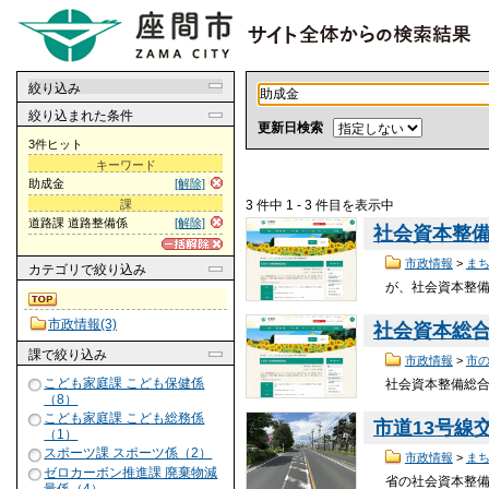
絞り込み
絞り込まれた条件
更新日検索
3件ヒット
キーワード
助成金
[解除]
3 件中 1 - 3 件目を表示中
課
道路課 道路整備係
[解除]
社会資本整
市政情報
>
ま
カテゴリ
で絞り込み
が、社会資本整
市政情報(3)
社会資本総合
課
で絞り込み
市政情報
>
市
こども家庭課 こども保健係
社会資本整備総
（8）
こども家庭課 こども総務係
市道13号線
（1）
スポーツ課 スポーツ係（2）
市政情報
>
ま
ゼロカーボン推進課 廃棄物減
省の社会資本整