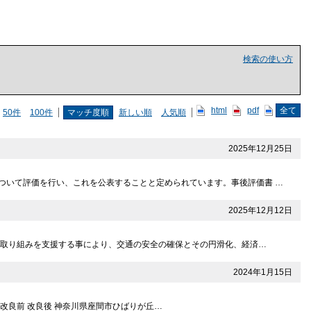
検索の使い方
html
pdf
全て
50件
100件
マッチ度順
新しい順
人気順
2025年12月25日
ついて評価を行い、これを公表することと定められています。事後評価書 …
2025年12月12日
の取り組みを支援する事により、交通の安全の確保とその円滑化、経済…
2024年1月15日
 改良前 改良後 神奈川県座間市ひばりが丘…