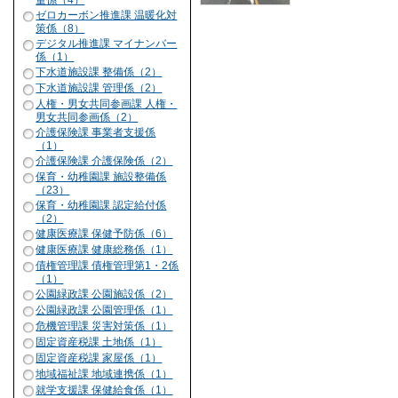
量係（4）
ゼロカーボン推進課 温暖化対
策係（8）
デジタル推進課 マイナンバー
係（1）
下水道施設課 整備係（2）
下水道施設課 管理係（2）
人権・男女共同参画課 人権・
男女共同参画係（2）
介護保険課 事業者支援係
（1）
介護保険課 介護保険係（2）
保育・幼稚園課 施設整備係
（23）
保育・幼稚園課 認定給付係
（2）
健康医療課 保健予防係（6）
健康医療課 健康総務係（1）
債権管理課 債権管理第1・2係
（1）
公園緑政課 公園施設係（2）
公園緑政課 公園管理係（1）
危機管理課 災害対策係（1）
固定資産税課 土地係（1）
固定資産税課 家屋係（1）
地域福祉課 地域連携係（1）
就学支援課 保健給食係（1）