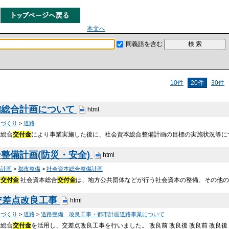
本文へ
同義語を含む
10件
20件
30件
備総合計画について
html
ちづくり
>
道路
備総合
交付金
により事業実施した後に、社会資本総合整備計画の目標の実施状況等に
整備計画(防災・安全)
html
の計画
>
都市整備
>
社会資本総合整備計画
合
交付金
社会資本総合
交付金
は、地方公共団体などが行う社会資本の整備、その他
交差点改良工事
html
ちづくり
>
道路
>
道路整備 改良工事・都市計画道路事業について
備総合
交付金
を活用し、交差点改良工事を行いました。 改良前 改良後 改良前 改良後