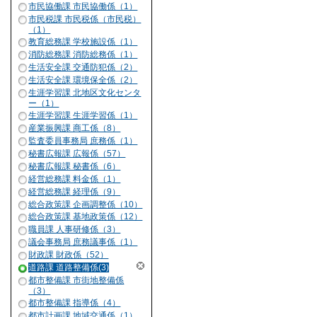
市民協働課 市民協働係（1）
市民税課 市民税係（市民税）
（1）
教育総務課 学校施設係（1）
消防総務課 消防総務係（1）
生活安全課 交通防犯係（2）
生活安全課 環境保全係（2）
生涯学習課 北地区文化センタ
ー（1）
生涯学習課 生涯学習係（1）
産業振興課 商工係（8）
監査委員事務局 庶務係（1）
秘書広報課 広報係（57）
秘書広報課 秘書係（6）
経営総務課 料金係（1）
経営総務課 経理係（9）
総合政策課 企画調整係（10）
総合政策課 基地政策係（12）
職員課 人事研修係（3）
議会事務局 庶務議事係（1）
財政課 財政係（52）
道路課 道路整備係(3)
都市整備課 市街地整備係
（3）
都市整備課 指導係（4）
都市計画課 地域交通係（1）