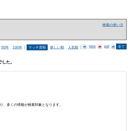
検索の使い方
html
pdf
全て
50件
100件
マッチ度順
新しい順
人気順
でした。
なり、多くの情報が検索対象となります。