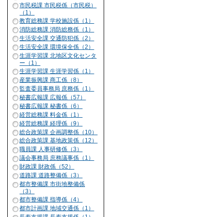
市民税課 市民税係（市民税）
（1）
教育総務課 学校施設係（1）
消防総務課 消防総務係（1）
生活安全課 交通防犯係（2）
生活安全課 環境保全係（2）
生涯学習課 北地区文化センタ
ー（1）
生涯学習課 生涯学習係（1）
産業振興課 商工係（8）
監査委員事務局 庶務係（1）
秘書広報課 広報係（57）
秘書広報課 秘書係（6）
経営総務課 料金係（1）
経営総務課 経理係（9）
総合政策課 企画調整係（10）
総合政策課 基地政策係（12）
職員課 人事研修係（3）
議会事務局 庶務議事係（1）
財政課 財政係（52）
道路課 道路整備係（3）
都市整備課 市街地整備係
（3）
都市整備課 指導係（4）
都市計画課 地域交通係（1）