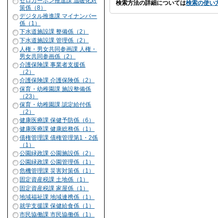
ゼロカーボン推進課 温暖化対
検索方法の詳細については
検索の使い
策係（8）
デジタル推進課 マイナンバー
係（1）
下水道施設課 整備係（2）
下水道施設課 管理係（2）
人権・男女共同参画課 人権・
男女共同参画係（2）
介護保険課 事業者支援係
（2）
介護保険課 介護保険係（2）
保育・幼稚園課 施設整備係
（23）
保育・幼稚園課 認定給付係
（2）
健康医療課 保健予防係（6）
健康医療課 健康総務係（1）
債権管理課 債権管理第1・2係
（1）
公園緑政課 公園施設係（2）
公園緑政課 公園管理係（1）
危機管理課 災害対策係（1）
固定資産税課 土地係（1）
固定資産税課 家屋係（1）
地域福祉課 地域連携係（1）
就学支援課 保健給食係（1）
市民協働課 市民協働係（1）