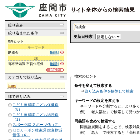
絞り込み
絞り込まれた条件
更新日検索
0件ヒット
キーワード
助成金
[解除]
課
都市整備課 市営住宅係
[解除]
検索のヒント
カテゴリ
で絞り込み
条件を変えて検索する
⇒
絞り込み条件を解除して検索
課
で絞り込み
キーワードの設定を変える
こども家庭課 こども保健係
キーワードを分割すると、より多く
（8）
例）「老人福祉」で検索して見つか
こども家庭課 こども総務係
（1）
同義語を含めて検索する
スポーツ課 スポーツ係（2）
同義語展開をすることで、検索対象
ゼロカーボン推進課 廃棄物減
例）「老人」で検索すると「高齢者
量係（4）