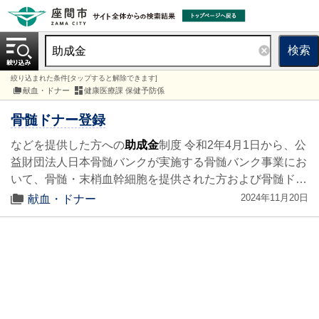
検索
絞り込まれた条件[タップすると解除できます]
献血・ドナー
健康医療課 保健予防係
骨髄ドナー登録
などを提供した方への
助成金
制度 令和2年4月1日から、公
益財団法人日本骨髄バンクが実施する骨髄バンク事業にお
いて、骨髄・末梢血幹細胞を提供された方および骨髄ド…
2024年11月20日
献血・ドナー