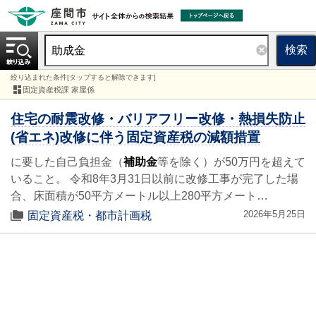
検索
絞り込まれた条件[タップすると解除できます]
固定資産税課 家屋係
住宅の耐震改修・バリアフリー改修・熱損失防止
(省エネ)改修に伴う固定資産税の減額措置
に要した自己負担金（
補助金
等を除く）が50万円を超えて
いること。 令和8年3月31日以前に改修工事が完了した場
合、床面積が50平方メートル以上280平方メート…
2026年5月25日
固定資産税・都市計画税