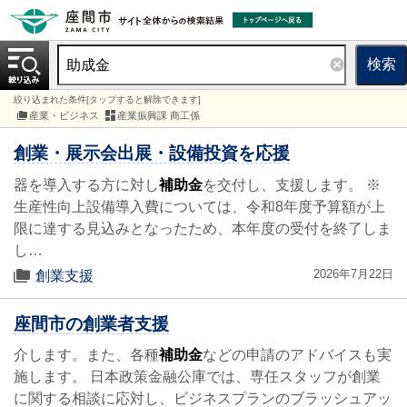
検索
絞り込まれた条件[タップすると解除できます]
産業・ビジネス
産業振興課 商工係
創業・展示会出展・設備投資を応援
器を導入する方に対し
補助金
を交付し、支援します。 ※
生産性向上設備導入費については、令和8年度予算額が上
限に達する見込みとなったため、本年度の受付を終了しま
し…
2026年7月22日
創業支援
座間市の創業者支援
介します。また、各種
補助金
などの申請のアドバイスも実
施します。 日本政策金融公庫では、専任スタッフが創業
に関する相談に応対し、ビジネスプランのブラッシュアッ