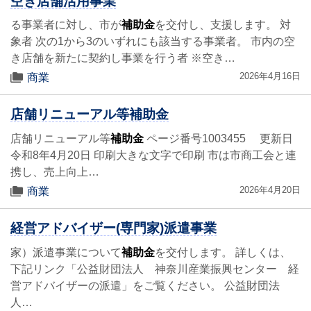
空き店舗活用事業
る事業者に対し、市が
補助金
を交付し、支援します。 対
象者 次の1から3のいずれにも該当する事業者。 市内の空
き店舗を新たに契約し事業を行う者 ※空き…
2026年4月16日
商業
店舗リニューアル等補助金
店舗リニューアル等
補助金
ページ番号1003455 更新日
令和8年4月20日 印刷大きな文字で印刷 市は市商工会と連
携し、売上向上…
2026年4月20日
商業
経営アドバイザー(専門家)派遣事業
家）派遣事業について
補助金
を交付します。 詳しくは、
下記リンク「公益財団法人 神奈川産業振興センター 経
営アドバイザーの派遣」をご覧ください。 公益財団法
人…