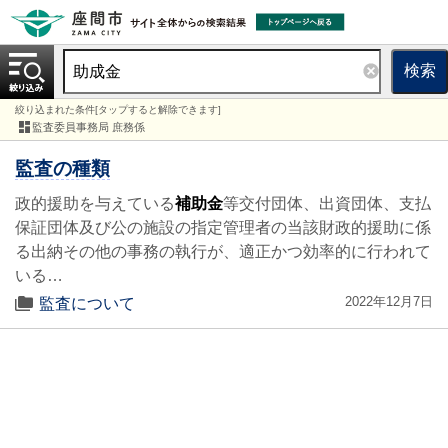
検索
絞り込まれた条件[タップすると解除できます]
監査委員事務局 庶務係
監査の種類
政的援助を与えている
補助金
等交付団体、出資団体、支払
保証団体及び公の施設の指定管理者の当該財政的援助に係
る出納その他の事務の執行が、適正かつ効率的に行われて
いる…
2022年12月7日
監査について