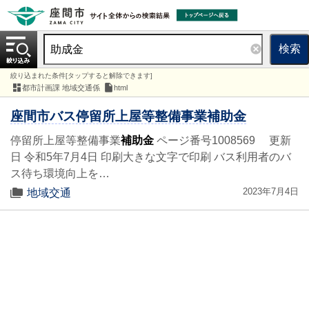
検索
絞り込まれた条件[タップすると解除できます]
都市計画課 地域交通係
html
座間市バス停留所上屋等整備事業補助金
停留所上屋等整備事業
補助金
ページ番号1008569 更新
日 令和5年7月4日 印刷大きな文字で印刷 バス利用者のバ
ス待ち環境向上を…
2023年7月4日
地域交通