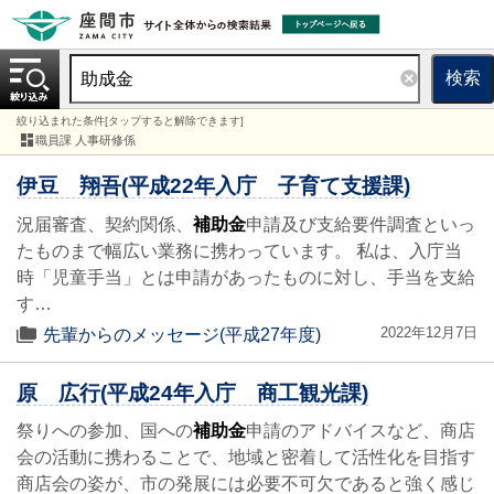
検索
絞り込まれた条件[タップすると解除できます]
職員課 人事研修係
伊豆 翔吾(平成22年入庁 子育て支援課)
況届審査、契約関係、
補助金
申請及び支給要件調査といっ
たものまで幅広い業務に携わっています。 私は、入庁当
時「児童手当」とは申請があったものに対し、手当を支給
す…
2022年12月7日
先輩からのメッセージ(平成27年度)
原 広行(平成24年入庁 商工観光課)
祭りへの参加、国への
補助金
申請のアドバイスなど、商店
会の活動に携わることで、地域と密着して活性化を目指す
商店会の姿が、市の発展には必要不可欠であると強く感じ