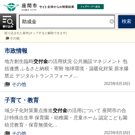
検索
絞り込まれた条件[タップすると解除できます]
その他
市政情報
地方創生臨時
交付金
の活用状況 公共施設マネジメント 包
括連携 ふるさと納税・寄附 地球環境・温暖化対策 原水爆
禁止 デジタルトランスフォーメ…
2023年8月18日
その他
子育て・教育
域少子化対策重点推進
交付金
の活用について 座間市の合
計特殊出生率 保育園・幼稚園・児童ホーム 認定こども園
幼児教育・保育無償化…
2023年8月18日
その他