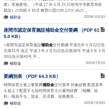
業）実施要領」（平成 27 年５月 21 日初等中等教育局長
裁定）の別紙４ 幼児 教育の質の向上のための…
2025年10月3日
補助金
座間市認定保育施設補助金交付要綱 （PDF 61
5.0 KB）
○座間市認定保育施設
補助金
交付要綱 平成元年５月22日告
示第41号 改正 平成３年３月31日告示第38号 平成５年３月
30日告示第40号 平…
2025年7月2日
補助金
要綱別表 （PDF 64.3 KB）
時間保育士雇上事業費
補助金
交付基準 対象経費 配置基準
を超えて配置する短時間保育士の雇用経費 （報酬、給
料、職員手当、賃金、共済費、役務費等…
2025年7月30日
補助金