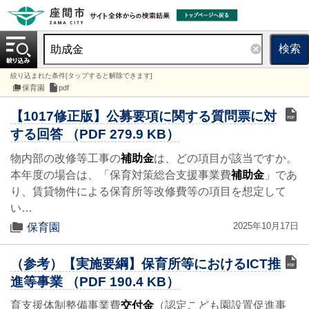
検索
絞り込まれた条件[タップすると解除できます]
保育園
pdf
【1017修正版】公募要項に関する質問票に対
する回答 （PDF 279.9 KB）
物内部の改修等工事の
補助金
は、どの項目が該当ですか。
本年度の場合は、「保育対策総合支援事業費
補助金
」であ
り、賃貸物件による保育所等改修費等の項目を想定して
い…
2025年10月17日
保育園
（参考）【実施要綱】保育所等におけるICT推
進等事業 （PDF 190.4 KB）
育支援体制整備事業費
交付金
（認定こども園設置促進事