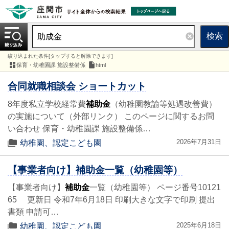
検索
絞り込まれた条件[タップすると解除できます]
保育・幼稚園課 施設整備係
html
合同就職相談会 ショートカット
8年度私立学校経常費
補助金
（幼稚園教諭等処遇改善費）
の実施について（外部リンク） このページに関するお問
い合わせ 保育・幼稚園課 施設整備係…
2026年7月31日
幼稚園、認定こども園
【事業者向け】補助金一覧（幼稚園等）
【事業者向け】
補助金
一覧（幼稚園等） ページ番号10121
65 更新日 令和7年6月18日 印刷大きな文字で印刷 提出
書類 申請可…
2025年6月18日
幼稚園、認定こども園