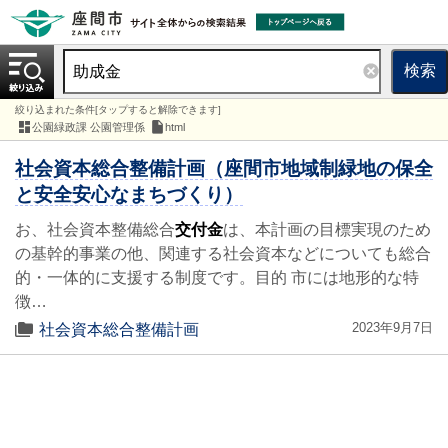
検索
絞り込まれた条件[タップすると解除できます]
公園緑政課 公園管理係
html
社会資本総合整備計画（座間市地域制緑地の保全
と安全安心なまちづくり）
お、社会資本整備総合
交付金
は、本計画の目標実現のため
の基幹的事業の他、関連する社会資本などについても総合
的・一体的に支援する制度です。目的 市には地形的な特
徴…
2023年9月7日
社会資本総合整備計画