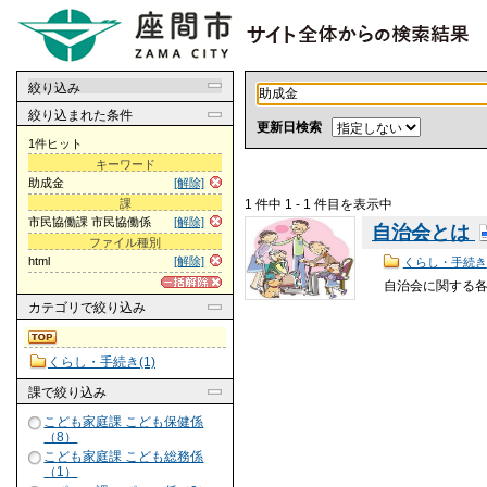
絞り込み
絞り込まれた条件
更新日検索
1件ヒット
キーワード
助成金
[解除]
1 件中 1 - 1 件目を表示中
課
市民協働課 市民協働係
[解除]
自治会とは
ファイル種別
html
[解除]
くらし・手続き
自治会に関する
カテゴリ
で絞り込み
くらし・手続き(1)
課
で絞り込み
こども家庭課 こども保健係
（8）
こども家庭課 こども総務係
（1）