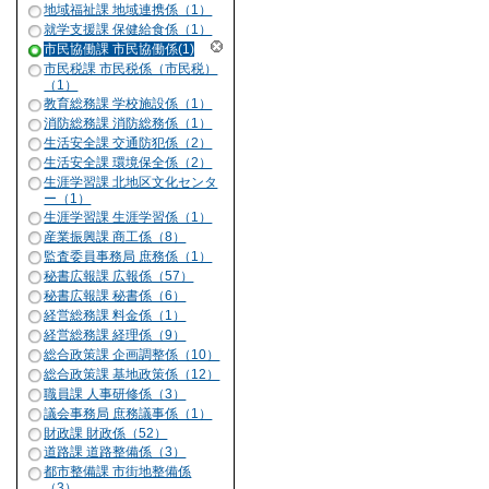
地域福祉課 地域連携係（1）
就学支援課 保健給食係（1）
市民協働課 市民協働係(1)
市民税課 市民税係（市民税）
（1）
教育総務課 学校施設係（1）
消防総務課 消防総務係（1）
生活安全課 交通防犯係（2）
生活安全課 環境保全係（2）
生涯学習課 北地区文化センタ
ー（1）
生涯学習課 生涯学習係（1）
産業振興課 商工係（8）
監査委員事務局 庶務係（1）
秘書広報課 広報係（57）
秘書広報課 秘書係（6）
経営総務課 料金係（1）
経営総務課 経理係（9）
総合政策課 企画調整係（10）
総合政策課 基地政策係（12）
職員課 人事研修係（3）
議会事務局 庶務議事係（1）
財政課 財政係（52）
道路課 道路整備係（3）
都市整備課 市街地整備係
（3）