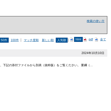
検索の使い方
html
pdf
全て
50件
100件
マッチ度順
新しい順
人気順
2024年10月10日
、下記の添付ファイルから別表（抜粋版）をご覧ください。 要綱（…