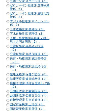
スポーツ課 スポーツ係（2）
ゼロカーボン推進課 廃棄物減
量係（4）
ゼロカーボン推進課 温暖化対
策係（8）
デジタル推進課 マイナンバー
係（1）
下水道施設課 整備係（2）
下水道施設課 管理係（2）
人権・男女共同参画課 人権・
男女共同参画係（2）
介護保険課 事業者支援係
（1）
介護保険課 介護保険係（2）
保育・幼稚園課 施設整備係
（23）
保育・幼稚園課 認定給付係
（2）
健康医療課 保健予防係（6）
健康医療課 健康総務係（1）
債権管理課 債権管理第1・2係
（1）
公園緑政課 公園施設係（2）
公園緑政課 公園管理係（1）
危機管理課 災害対策係（1）
固定資産税課 土地係（1）
固定資産税課 家屋係（1）