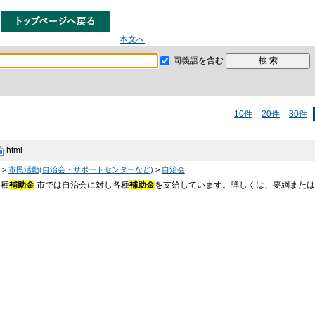
本文へ
同義語を含む
10件
20件
30件
html
>
市民活動(自治会・サポートセンターなど)
>
自治会
各種
補助金
市では自治会に対し各種
補助金
を支給しています。詳しくは、要綱または