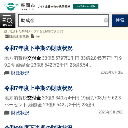
検索
絞り込まれた条件[タップすると解除できます]
財政課 財政係
html
令和7年度下半期の財政状況
地方消費税
交付金
33億5,579万1千円 33億2,845万7千円 9
9.2％ 繰越金 23億6,542万2千円 23億6,54…
2026年6月3日
財政状況
令和7年度上半期の財政状況
地方消費税
交付金
30億9,340万4千円 19億2,708万円 62.3
パーセント 繰越金 23億6,542万2千円 23億6,…
2026年5月29日
財政状況
令和6年度下半期の財政状況