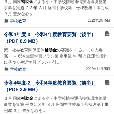
３月 国庫
補助金
による小・中学校情報通信技術環境整備
事業を実施 ２３年 ３月 座間中学校新１号棟改築工事完成
３月 豊かな心を…
2022年10月5日
学校教育
令和4年度-3 令和4年度教育要覧（後半）
（PDF 8.9 MB）
策、社会教育関係団体
補助金
の審議をす る。（８人委
嘱） － 664 生涯学習プラン策 定事業 年 間 市政運営指針
に基づく生涯学習プランが計…
2022年11月25日
学校教育
令和4年度-2 令和4年度教育要覧（前半）
（PDF 2.9 MB）
３月 国庫
補助金
による小・中学校情報通信技術環境整備
事業を実施 平成２３年 ３月 座間中学校新１号棟改築工事
完成 ３月 豊かな心を…