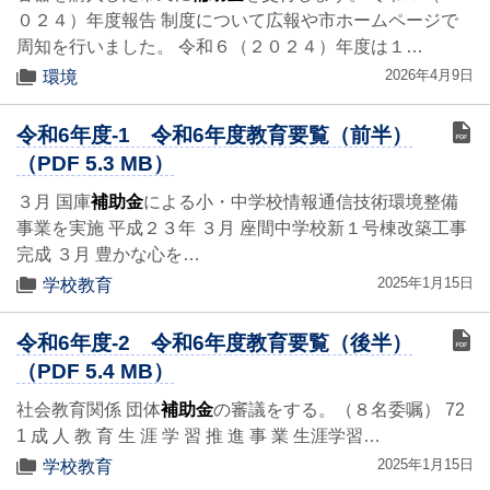
０２４）年度報告 制度について広報や市ホームページで
周知を行いました。 令和６（２０２４）年度は１…
2026年4月9日
環境
令和6年度-1 令和6年度教育要覧（前半）
（PDF 5.3 MB）
３月 国庫
補助金
による小・中学校情報通信技術環境整備
事業を実施 平成２３年 ３月 座間中学校新１号棟改築工事
完成 ３月 豊かな心を…
2025年1月15日
学校教育
令和6年度-2 令和6年度教育要覧（後半）
（PDF 5.4 MB）
社会教育関係 団体
補助金
の審議をする。（８名委嘱） 72
1 成 人 教 育 生 涯 学 習 推 進 事 業 生涯学習…
2025年1月15日
学校教育