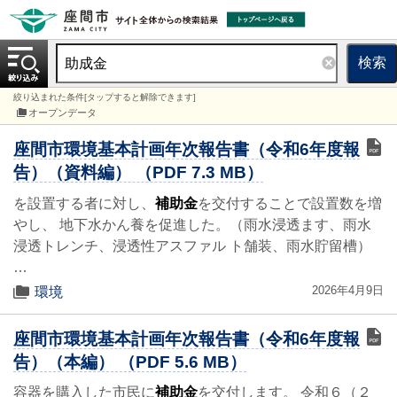
検索
絞り込まれた条件[タップすると解除できます]
オープンデータ
座間市環境基本計画年次報告書（令和6年度報
告）（資料編） （PDF 7.3 MB）
を設置する者に対し、
補助金
を交付することで設置数を増
やし、 地下水かん養を促進した。（雨水浸透ます、雨水
浸透トレンチ、浸透性アスファル ト舗装、雨水貯留槽）
…
2026年4月9日
環境
座間市環境基本計画年次報告書（令和6年度報
告）（本編） （PDF 5.6 MB）
容器を購入した市民に
補助金
を交付します。 令和６（２