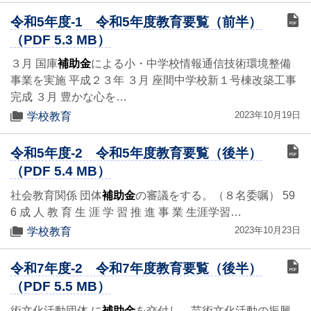
令和5年度-1 令和5年度教育要覧（前半）
（PDF 5.3 MB）
３月 国庫
補助金
による小・中学校情報通信技術環境整備
事業を実施 平成２３年 ３月 座間中学校新１号棟改築工事
完成 ３月 豊かな心を…
2023年10月19日
学校教育
令和5年度-2 令和5年度教育要覧（後半）
（PDF 5.4 MB）
社会教育関係 団体
補助金
の審議をする。（８名委嘱） 59
6 成 人 教 育 生 涯 学 習 推 進 事 業 生涯学習…
2023年10月23日
学校教育
令和7年度-2 令和7年度教育要覧（後半）
（PDF 5.5 MB）
術文化活動団体 に
補助金
を交付し、芸術文化活動の振興