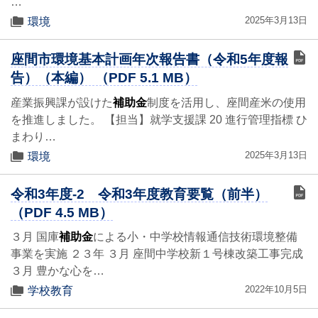
…
2025年3月13日
環境
座間市環境基本計画年次報告書（令和5年度報
告）（本編） （PDF 5.1 MB）
産業振興課が設けた
補助金
制度を活用し、座間産米の使用
を推進しました。 【担当】就学支援課 20 進行管理指標 ひ
まわり…
2025年3月13日
環境
令和3年度-2 令和3年度教育要覧（前半）
（PDF 4.5 MB）
３月 国庫
補助金
による小・中学校情報通信技術環境整備
事業を実施 ２３年 ３月 座間中学校新１号棟改築工事完成
３月 豊かな心を…
2022年10月5日
学校教育