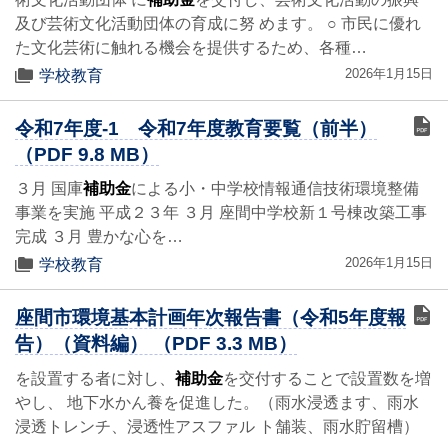
及び芸術文化活動団体の育成に努 めます。 ○ 市民に優れ
た文化芸術に触れる機会を提供するため、各種…
2026年1月15日
学校教育
令和7年度-1 令和7年度教育要覧（前半）
（PDF 9.8 MB）
３月 国庫
補助金
による小・中学校情報通信技術環境整備
事業を実施 平成２３年 ３月 座間中学校新１号棟改築工事
完成 ３月 豊かな心を…
2026年1月15日
学校教育
座間市環境基本計画年次報告書（令和5年度報
告）（資料編） （PDF 3.3 MB）
を設置する者に対し、
補助金
を交付することで設置数を増
やし、 地下水かん養を促進した。（雨水浸透ます、雨水
浸透トレンチ、浸透性アスファル ト舗装、雨水貯留槽）