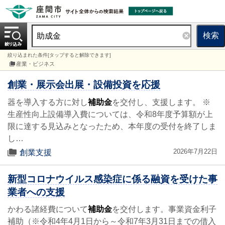
検索
絞り込まれた条件[タップすると解除できます]
産業・ビジネス
創業・展示会出展・設備投資を応援
器を導入する方に対し
補助金
を交付し、支援します。 ※
生産性向上設備導入費については、令和8年度予算額が上
限に達する見込みとなったため、本年度の受付を終了しま
し…
2026年7月22日
創業支援
新型コロナウイルス感染症に係る融資を受けた事
業者への支援
かわる諸経費について
補助金
を交付します。事業資金利子
補助（※令和4年4月1日から～令和7年3月31日までの借入