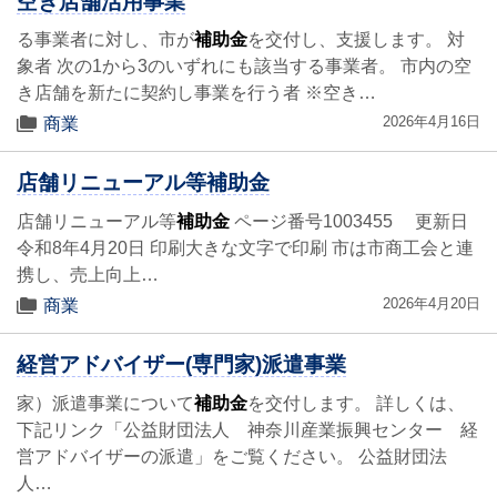
空き店舗活用事業
る事業者に対し、市が
補助金
を交付し、支援します。 対
象者 次の1から3のいずれにも該当する事業者。 市内の空
き店舗を新たに契約し事業を行う者 ※空き…
2026年4月16日
商業
店舗リニューアル等補助金
店舗リニューアル等
補助金
ページ番号1003455 更新日
令和8年4月20日 印刷大きな文字で印刷 市は市商工会と連
携し、売上向上…
2026年4月20日
商業
経営アドバイザー(専門家)派遣事業
家）派遣事業について
補助金
を交付します。 詳しくは、
下記リンク「公益財団法人 神奈川産業振興センター 経
営アドバイザーの派遣」をご覧ください。 公益財団法
人…