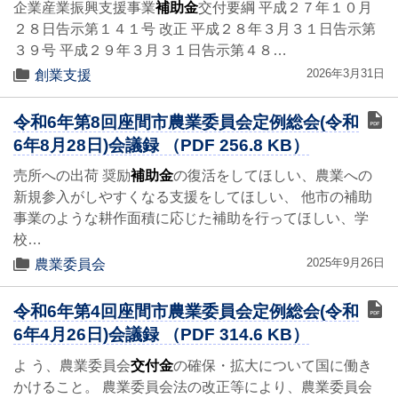
企業産業振興支援事業
補助金
交付要綱 平成２７年１０月
２８日告示第１４１号 改正 平成２８年３月３１日告示第
３９号 平成２９年３月３１日告示第４８…
2026年3月31日
創業支援
令和6年第8回座間市農業委員会定例総会(令和
6年8月28日)会議録 （PDF 256.8 KB）
売所への出荷 奨励
補助金
の復活をしてほしい、農業への
新規参入がしやすくなる支援をしてほしい、 他市の補助
事業のような耕作面積に応じた補助を行ってほしい、学
校…
2025年9月26日
農業委員会
令和6年第4回座間市農業委員会定例総会(令和
6年4月26日)会議録 （PDF 314.6 KB）
よ う、農業委員会
交付金
の確保・拡大について国に働き
かけること。 農業委員会法の改正等により、農業委員会