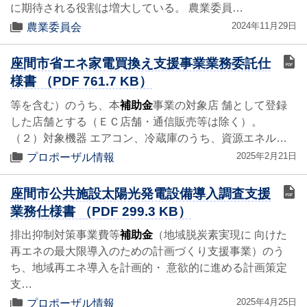
に期待される役割は増大している。 農業委員…
2024年11月29日
農業委員会
座間市省エネ家電買換え支援事業業務委託仕
様書 （PDF 761.7 KB）
等を含む）のうち、本
補助金
事業の対象店 舗として登録
した店舗とする（ＥＣ店舗・通信販売等は除く）。
（２）対象機器 エアコン、冷蔵庫のうち、資源エネル…
2025年2月21日
プロポーザル情報
座間市公共施設太陽光発電設備導入調査支援
業務仕様書 （PDF 299.3 KB）
排出抑制対策事業費等
補助金
（地域脱炭素実現に 向けた
再エネの最大限導入のための計画づくり支援事業）のう
ち、地域再エネ導入を計画的・ 意欲的に進める計画策定
支…
2025年4月25日
プロポーザル情報