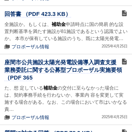
回答書 （PDF 423.3 KB）
全施設か。もしくは、
補助金
申請時点に国の簡易 的な設
置判断基準を満たす施設が81施設であるという認識でよい
か。 本市が保有している施設のうち、既に太陽光発電…
2025年4月25日
プロポーザル情報
座間市公共施設太陽光発電設備導入調査支援
業務委託に関する公募型プロポーザル実施要領
（PDF 365
た、想 定している
補助金
の交付に至らなかった場合に
は、契約事務手続を行わないか、事業内 容を変更して実
施する場合がある。なお、この場合において市はいかなる
責…
2025年4月25日
プロポーザル情報