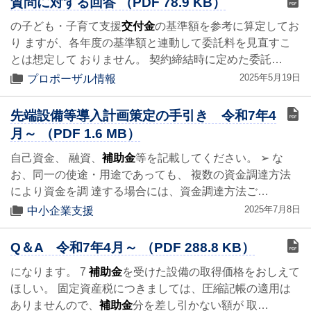
質問に対する回答 （PDF 78.9 KB）
の子ども・子育て支援
交付金
の基準額を参考に算定してお
り ますが、各年度の基準額と連動して委託料を見直すこ
とは想定して おりません。 契約締結時に定めた委託…
2025年5月19日
プロポーザル情報
先端設備等導入計画策定の手引き 令和7年4
月～ （PDF 1.6 MB）
自己資金、 融資、
補助金
等を記載してください。 ➢ な
お、同一の使途・用途であっても、 複数の資金調達方法
により資金を調 達する場合には、資金調達方法ご…
2025年7月8日
中小企業支援
Q＆A 令和7年4月～ （PDF 288.8 KB）
になります。 7
補助金
を受けた設備の取得価格をおしえて
ほしい。 固定資産税につきましては、圧縮記帳の適用は
ありませんので、
補助金
分を差し引かない額が 取…