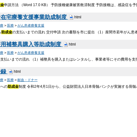
成金
申請方法 （Word 17.0 KB） 予防接種健康被害救済制度 予防接種は、感染
者在宅療養支援事業助成制度
html
療
>
医療
>
がん患者療養支援
ら
助成金
の支払いまでの流れ 交付申請 次の書類を市に提出 （1）座間市若年がん患
療用補整具購入等助成制度
html
療
>
医療
>
がん患者療養支援
の支払いまでの流れ （1）補整具を購入またはレンタルし、事業者等にその費用を支
登録
html
療
>
医療
>
献血・ドナー
方への
助成金
制度 令和2年4月1日から、公益財団法人日本骨髄バンクが実施する骨