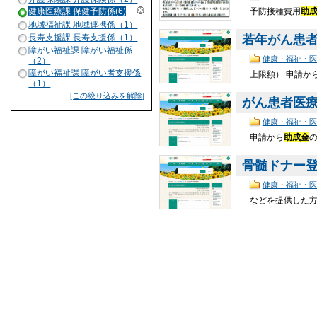
予防接種費用
助
健康医療課 保健予防係(6)
地域福祉課 地域連携係（1）
長寿支援課 長寿支援係（1）
若年がん患
障がい福祉課 障がい福祉係
健康・福祉・医
（2）
障がい福祉課 障がい者支援係
上限額） 申請か
（1）
[この絞り込みを解除]
がん患者医
健康・福祉・医
申請から
助成金
骨髄ドナー
健康・福祉・医
などを提供した