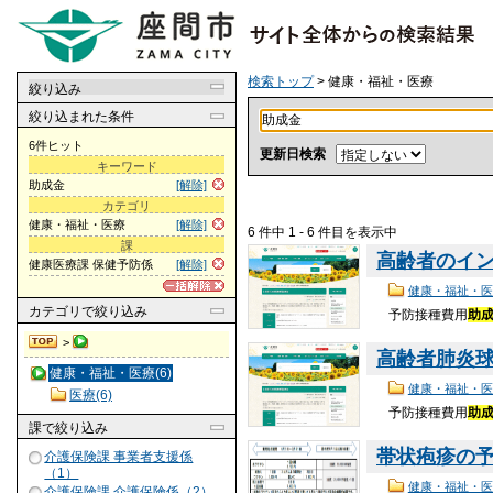
検索トップ
> 健康・福祉・医療
絞り込み
絞り込まれた条件
6件ヒット
更新日検索
キーワード
助成金
[解除]
カテゴリ
健康・福祉・医療
[解除]
6 件中 1 - 6 件目を表示中
課
高齢者のイ
健康医療課 保健予防係
[解除]
健康・福祉・医
カテゴリ
で絞り込み
予防接種費用
助
>
高齢者肺炎
健康・福祉・医療(6)
健康・福祉・医
医療(6)
予防接種費用
助
課
で絞り込み
帯状疱疹の
介護保険課 事業者支援係
（1）
健康・福祉・医
介護保険課 介護保険係（2）