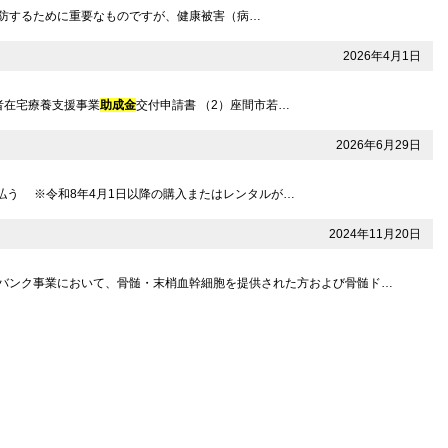
症を予防するために重要なものですが、健康被害（病…
2026年4月1日
者在宅療養支援事業
助成金
交付申請書 （2）座間市若…
2026年6月29日
払う ※令和8年4月1日以降の購入またはレンタルが…
2024年11月20日
髄バンク事業において、骨髄・末梢血幹細胞を提供された方および骨髄ド…