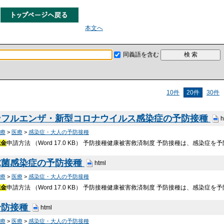
本文へ
同義語を含む
10件
20件
30件
ンフルエンザ・新型コロナウイルス感染症の予防接種
h
療
>
医療
>
感染症・大人の予防接種
成金
申請方法 （Word 17.0 KB） 予防接種健康被害救済制度 予防接種は、感染
球菌感染症の予防接種
html
療
>
医療
>
感染症・大人の予防接種
成金
申請方法 （Word 17.0 KB） 予防接種健康被害救済制度 予防接種は、感染
予防接種
html
療
>
医療
>
感染症・大人の予防接種