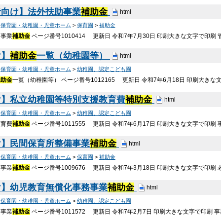
者向け】法外扶助事業
補助金
html
>
保育園・幼稚園・児童ホーム
>
保育園
>
補助金
助事業
補助金
ページ番号1010414 更新日 令和7年7月30日 印刷大きな文字で印
け】
補助金
一覧（幼稚園等）
html
>
保育園・幼稚園・児童ホーム
>
幼稚園、認定こども園
補助金
一覧（幼稚園等） ページ番号1012165 更新日 令和7年6月18日 印刷大きな
け】私立幼稚園等特別支援教育費
補助金
html
>
保育園・幼稚園・児童ホーム
>
幼稚園、認定こども園
教育費
補助金
ページ番号1011555 更新日 令和7年6月17日 印刷大きな文字で印刷
け】民間保育所整備事業
補助金
html
>
保育園・幼稚園・児童ホーム
>
保育園
>
補助金
備事業
補助金
ページ番号1009676 更新日 令和7年3月18日 印刷大きな文字で印
け】幼児教育無償化事務事業
補助金
html
>
保育園・幼稚園・児童ホーム
>
幼稚園、認定こども園
務事業
補助金
ページ番号1011572 更新日 令和7年2月7日 印刷大きな文字で印刷