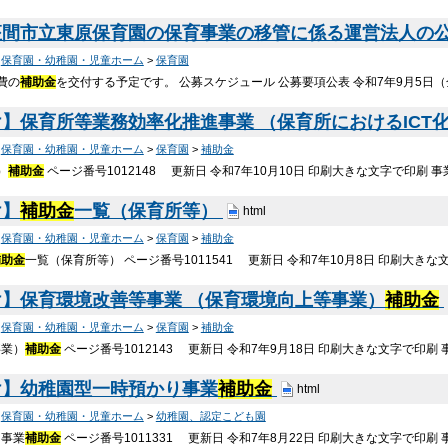
座間市立東原保育園の保育事業の移管に係る運営法人の
>
保育園・幼稚園・児童ホーム
>
保育園
費の
補助金
を交付する予定です。 公募スケジュール 公募要項公表 令和7年9月5日
】保育所等業務効率化推進事業 （保育所におけるICT
>
保育園・幼稚園・児童ホーム
>
保育園
>
補助金
）
補助金
ページ番号1012148 更新日 令和7年10月10日 印刷大きな文字で印刷 
け】
補助金
一覧（保育所等）
html
>
保育園・幼稚園・児童ホーム
>
保育園
>
補助金
補助金
一覧（保育所等） ページ番号1011541 更新日 令和7年10月8日 印刷大きな
】保育環境改善等事業 （保育環境向上等事業）
補助金
>
保育園・幼稚園・児童ホーム
>
保育園
>
補助金
事業）
補助金
ページ番号1012143 更新日 令和7年9月18日 印刷大きな文字で印刷
け】幼稚園型一時預かり事業
補助金
html
>
保育園・幼稚園・児童ホーム
>
幼稚園、認定こども園
り事業
補助金
ページ番号1011331 更新日 令和7年8月22日 印刷大きな文字で印刷