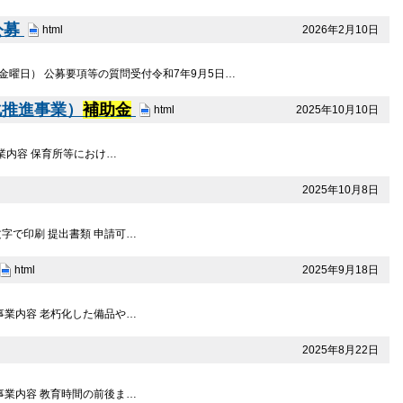
公募
2026年2月10日
html
（金曜日） 公募要項等の質問受付令和7年9月5日…
化推進事業）
補助金
2025年10月10日
html
事業内容 保育所等におけ…
2025年10月8日
文字で印刷 提出書類 申請可…
2025年9月18日
html
 事業内容 老朽化した備品や…
2025年8月22日
 事業内容 教育時間の前後ま…