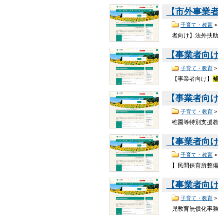
【市外事業
子育て・教育
者向け】法外扶
【事業者向
子育て・教育
【事業者向け】
【事業者向
子育て・教育
稚園等特別支援
【事業者向
子育て・教育
】民間保育所整
【事業者向
子育て・教育
児教育無償化事