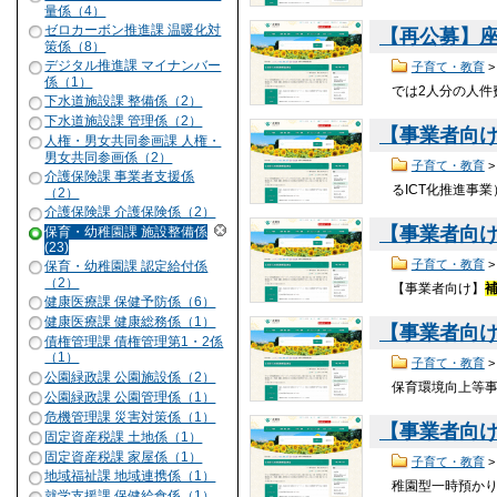
量係（4）
ゼロカーボン推進課 温暖化対
【再公募】
策係（8）
デジタル推進課 マイナンバー
子育て・教育
係（1）
では2人分の人件
下水道施設課 整備係（2）
下水道施設課 管理係（2）
【事業者向け
人権・男女共同参画課 人権・
男女共同参画係（2）
子育て・教育
介護保険課 事業者支援係
るICT化推進事業
（2）
介護保険課 介護保険係（2）
【事業者向
保育・幼稚園課 施設整備係
(23)
子育て・教育
保育・幼稚園課 認定給付係
（2）
【事業者向け】
健康医療課 保健予防係（6）
健康医療課 健康総務係（1）
【事業者向け
債権管理課 債権管理第1・2係
（1）
子育て・教育
公園緑政課 公園施設係（2）
保育環境向上等
公園緑政課 公園管理係（1）
危機管理課 災害対策係（1）
【事業者向
固定資産税課 土地係（1）
固定資産税課 家屋係（1）
子育て・教育
地域福祉課 地域連携係（1）
稚園型一時預か
就学支援課 保健給食係（1）