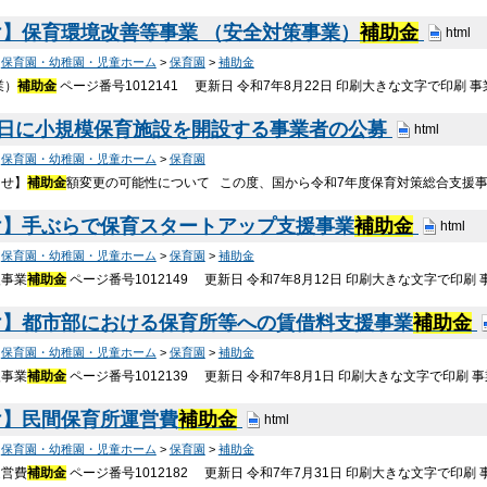
】保育環境改善等事業 （安全対策事業）
補助金
html
>
保育園・幼稚園・児童ホーム
>
保育園
>
補助金
業）
補助金
ページ番号1012141 更新日 令和7年8月22日 印刷大きな文字で印刷 
1日に小規模保育施設を開設する事業者の公募
html
>
保育園・幼稚園・児童ホーム
>
保育園
らせ】
補助金
額変更の可能性について この度、国から令和7年度保育対策総合支援
け】手ぶらで保育スタートアップ支援事業
補助金
html
>
保育園・幼稚園・児童ホーム
>
保育園
>
補助金
援事業
補助金
ページ番号1012149 更新日 令和7年8月12日 印刷大きな文字で印刷
け】都市部における保育所等への賃借料支援事業
補助金
>
保育園・幼稚園・児童ホーム
>
保育園
>
補助金
援事業
補助金
ページ番号1012139 更新日 令和7年8月1日 印刷大きな文字で印刷
け】民間保育所運営費
補助金
html
>
保育園・幼稚園・児童ホーム
>
保育園
>
補助金
運営費
補助金
ページ番号1012182 更新日 令和7年7月31日 印刷大きな文字で印刷