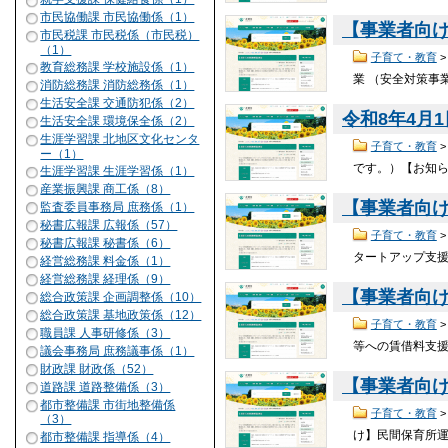
市民協働課 市民協働係（1）
【事業者向け
市民税課 市民税係（市民税）
（1）
子育て・教育
教育総務課 学校施設係（1）
業 （安全対策事
消防総務課 消防総務係（1）
生活安全課 交通防犯係（2）
令和8年4月
生活安全課 環境保全係（2）
生涯学習課 北地区文化センタ
子育て・教育
ー（1）
です。）【お知
生涯学習課 生涯学習係（1）
産業振興課 商工係（8）
【事業者向
監査委員事務局 庶務係（1）
秘書広報課 広報係（57）
子育て・教育
秘書広報課 秘書係（6）
タートアップ支
経営総務課 料金係（1）
経営総務課 経理係（9）
【事業者向
総合政策課 企画調整係（10）
総合政策課 基地政策係（12）
子育て・教育
職員課 人事研修係（3）
等への賃借料支
議会事務局 庶務議事係（1）
財政課 財政係（52）
【事業者向
道路課 道路整備係（3）
都市整備課 市街地整備係
子育て・教育
（3）
け】民間保育所
都市整備課 指導係（4）