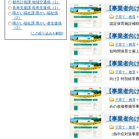
都市計画課 地域交通係（1）
【事業者向
長寿支援課 長寿支援係（1）
障がい福祉課 障がい福祉係
子育て・教育
（2）
障がい福祉課 障がい者支援係
認定保育施設補
（1）
[この絞り込みを解除]
【事業者向
子育て・教育
短時間保育士雇
【事業者向
子育て・教育
向け】特別経常
【事業者向け
子育て・教育
めの改修整備等
【事業者向け
子育て・教育
（熱中症対策事