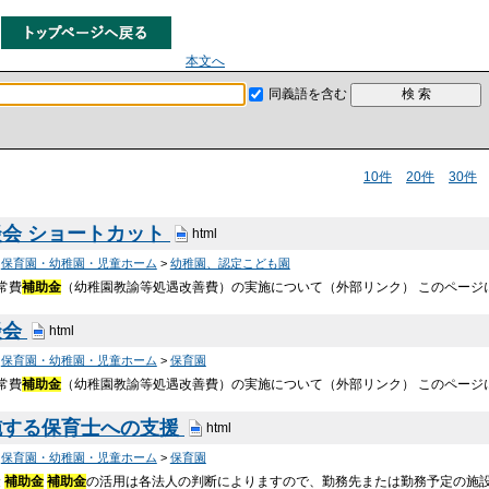
本文へ
同義語を含む
10件
20件
30件
会 ショートカット
html
>
保育園・幼稚園・児童ホーム
>
幼稚園、認定こども園
常費
補助金
（幼稚園教諭等処遇改善費）の実施について（外部リンク） このページ
談会
html
>
保育園・幼稚園・児童ホーム
>
保育園
常費
補助金
（幼稚園教諭等処遇改善費）の実施について（外部リンク） このページ
施する保育士への支援
html
>
保育園・幼稚園・児童ホーム
>
保育園
金
補助金
補助金
の活用は各法人の判断によりますので、勤務先または勤務予定の施設