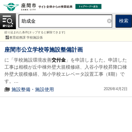
検索
絞り込まれた条件[タップすると解除できます]
教育総務課 学校施設係
座間市公立学校等施設整備計画
に「学校施設環境改善
交付金
」を申請しました。申請した
工事は相模が丘中棟外壁大規模修繕、入谷小学校昇降口棟
外壁大規模修繕、旭小学校エレベータ設置工事（Ⅱ期）で
す。…
2026年4月2日
施設整備・施設使用