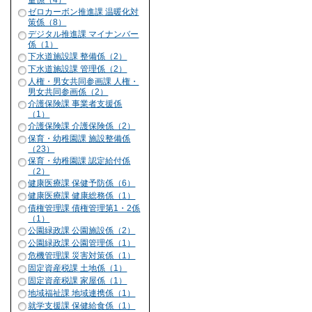
量係（4）
ゼロカーボン推進課 温暖化対
策係（8）
デジタル推進課 マイナンバー
係（1）
下水道施設課 整備係（2）
下水道施設課 管理係（2）
人権・男女共同参画課 人権・
男女共同参画係（2）
介護保険課 事業者支援係
（1）
介護保険課 介護保険係（2）
保育・幼稚園課 施設整備係
（23）
保育・幼稚園課 認定給付係
（2）
健康医療課 保健予防係（6）
健康医療課 健康総務係（1）
債権管理課 債権管理第1・2係
（1）
公園緑政課 公園施設係（2）
公園緑政課 公園管理係（1）
危機管理課 災害対策係（1）
固定資産税課 土地係（1）
固定資産税課 家屋係（1）
地域福祉課 地域連携係（1）
就学支援課 保健給食係（1）