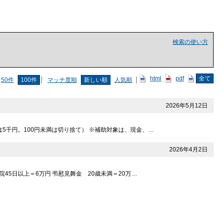
検索の使い方
html
pdf
全て
50件
100件
マッチ度順
新しい順
人気順
2026年5月12日
は5千円。100円未満は切り捨て） ※補助対象は、現金、…
2026年4月2日
院45日以上＝6万円 弔慰見舞金 20歳未満＝20万…