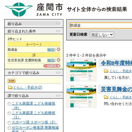
絞り込み
絞り込まれた条件
更新日検索
2件ヒット
キーワード
助成金
[解除]
2 件中 1 - 2 件目を表示中
課
生活安全課 交通防犯係
[解除]
令和8年度
くらし・手続き
カテゴリ
で絞り込み
属している方が
くらし・手続き(2)
災害見舞金
課
で絞り込み
くらし・手続き
こども家庭課 こども保健係
問い合わせくだ
（8）
こども家庭課 こども総務係
（1）
スポーツ課 スポーツ係（2）
ゼロカーボン推進課 廃棄物減