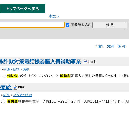
本文へ
同義語を含む
10件
20件
30件
特殊詐欺対策電話機器購入費補助事業
html
>
交通・防犯
>
防犯
、この
補助金
の交付を受けていないこと
補助金
額 購入に要した費用の2分の1（上限
の支給
html
>
防災
>
被災者の支援
さい。
交付金
額 傷害見舞金 入院15日～29日＝2万円、入院30日～44日＝4万円、入