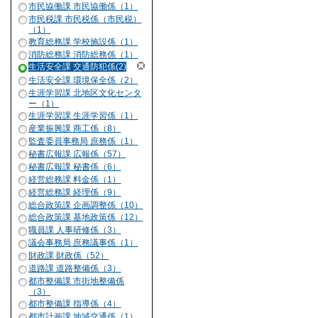
市民協働課 市民協働係（1）
市民税課 市民税係（市民税）
（1）
教育総務課 学校施設係（1）
消防総務課 消防総務係（1）
生活安全課 交通防犯係(2)
生活安全課 環境保全係（2）
生涯学習課 北地区文化センタ
ー（1）
生涯学習課 生涯学習係（1）
産業振興課 商工係（8）
監査委員事務局 庶務係（1）
秘書広報課 広報係（57）
秘書広報課 秘書係（6）
経営総務課 料金係（1）
経営総務課 経理係（9）
総合政策課 企画調整係（10）
総合政策課 基地政策係（12）
職員課 人事研修係（3）
議会事務局 庶務議事係（1）
財政課 財政係（52）
道路課 道路整備係（3）
都市整備課 市街地整備係
（3）
都市整備課 指導係（4）
都市計画課 地域交通係（1）