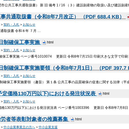
市公共工事共通取扱書） 新 旧 備考 1 / 16 （３）建設副産物の取扱い及び建設
共通取扱書（令和8年7月改正） （PDF 688.4 KB）
>
契約・入札
>
お知らせ
通取扱書 令和８年 ７月 …
2日制確保工事実施
html
>
契約・入札
>
お知らせ
確保工事実施 ページ番号1010074 更新日 令和8年7月15日 印刷大きな文字で印
制確保工事実施要領（令和8年7月1日） （PDF 397.7
>
契約・入札
>
お知らせ
日制確保工事実施要領 （趣旨） 第１条 公共工事の品質確保の促進に関する法律（
予定価格130万円以下)における発注状況表
html
>
契約・入札
>
お知らせ
格130万円以下)における発注状況表 ページ番号1003396 更新日 令和8年7月8
功労者等表彰対象者の推薦募集
html
>
中小企業事業主の方へ
>
中小企業支援