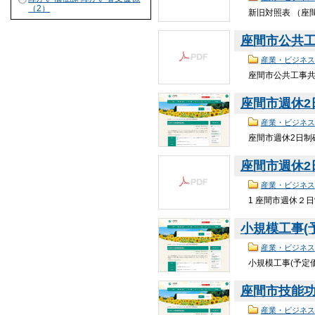
（2）
新旧対照表 （座間
座間市公共工事
産業・ビジネス
座間市公共工事共
座間市週休
産業・ビジネス
座間市週休2日制
座間市週休2日
産業・ビジネス
1 座間市週休２
小規模工事(
産業・ビジネス
小規模工事(予定価
座間市技能
産業・ビジネス