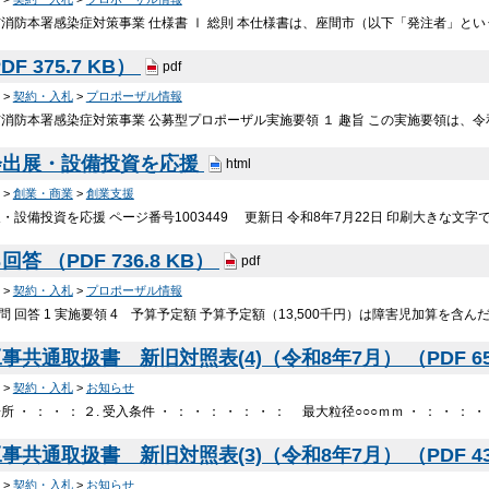
消防本署感染症対策事業 仕様書 Ⅰ 総則 本仕様書は、座間市（以下「発注者」と
F 375.7 KB）
pdf
>
契約・入札
>
プロポーザル情報
消防本署感染症対策事業 公募型プロポーザル実施要領 １ 趣旨 この実施要領は、
会出展・設備投資を応援
html
>
創業・商業
>
創業支援
・設備投資を応援 ページ番号1003449 更新日 令和8年7月22日 印刷大きな文
答 （PDF 736.8 KB）
pdf
>
契約・入札
>
プロポーザル情報
質問 回答 1 実施要領 4 予算予定額 予算予定額（13,500千円）は障害児加算を含
共通取扱書 新旧対照表(4)（令和8年7月） （PDF 650
>
契約・入札
>
お知らせ
 ・ ： ・ ： ２. 受入条件 ・ ： ・ ： ・ ： ・ ： 最大粒径○○○ｍｍ ・ ： ・ ： ・
共通取扱書 新旧対照表(3)（令和8年7月） （PDF 435
>
契約・入札
>
お知らせ