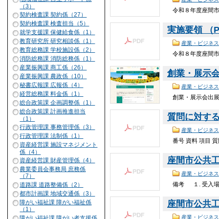
（3）
令和８年度座間市
契約検査課 契約係（27）
契約検査課 検査担当（5）
実施要領 （PD
就学支援課 保健給食係（1）
教育研究所 研究相談係（1）
産業・ビジネス
教育総務課 学校施設係（2）
令和８年度座間市
消防総務課 消防総務係（1）
産業振興課 商工係（26）
創業・展示
産業振興課 農政係（10）
秘書広報課 広報係（4）
産業・ビジネス
経営総務課 料金係（1）
創業・展示会出展
総合政策課 企画調整係（1）
総合政策課 計画推進担当
質問に対する回
（1）
行政管理課 事務管理係（3）
産業・ビジネス
行政管理課 法制係（1）
番号 資料 項目 
資産経営課 施設マネジメント
係（4）
座間市公共工事
資産経営課 財産管理係（4）
農業委員会事務局 庶務係
産業・ビジネス
（7）
備考 １. 受入場所
道路課 道路整備係（2）
都市計画課 地域交通係（3）
障がい福祉課 障がい福祉係
座間市公共工事
（1）
産業・ビジネス
障がい福祉課 障がい者支援係