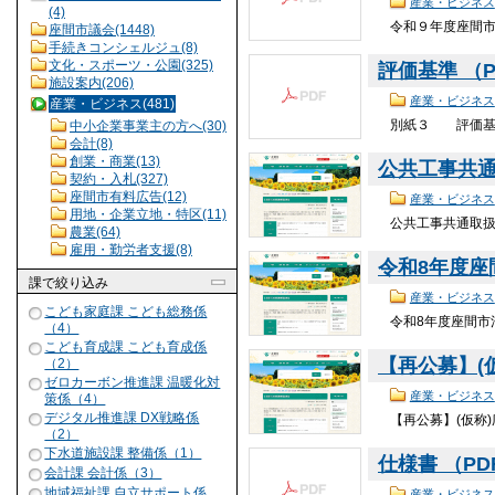
産業・ビジネス
(4)
令和９年度座間市
座間市議会(1448)
手続きコンシェルジュ(8)
文化・スポーツ・公園(325)
評価基準 （PD
施設案内(206)
産業・ビジネス
産業・ビジネス(481)
別紙３ 評価基準
中小企業事業主の方へ(30)
会計(8)
創業・商業(13)
公共工事共
契約・入札(327)
座間市有料広告(12)
産業・ビジネス
用地・企業立地・特区(11)
公共工事共通取扱
農業(64)
雇用・勤労者支援(8)
令和8年度
課
で絞り込み
産業・ビジネス
こども家庭課 こども総務係
令和8年度座間市
（4）
こども育成課 こども育成係
【再公募】(
（2）
ゼロカーボン推進課 温暖化対
産業・ビジネス
策係（4）
デジタル推進課 DX戦略係
【再公募】(仮称
（2）
下水道施設課 整備係（1）
仕様書 （PDF
会計課 会計係（3）
地域福祉課 自立サポート係
産業・ビジネス