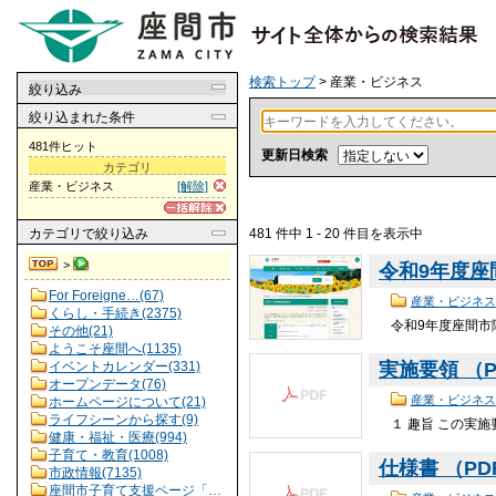
検索トップ
> 産業・ビジネス
絞り込み
絞り込まれた条件
481件ヒット
更新日検索
カテゴリ
産業・ビジネス
[解除]
481 件中 1 - 20 件目を表示中
カテゴリ
で絞り込み
>
令和9年度
For Foreigne…(67)
産業・ビジネス
くらし・手続き(2375)
令和9年度座間市
その他(21)
ようこそ座間へ(1135)
イベントカレンダー(331)
実施要領 （PD
オープンデータ(76)
産業・ビジネス
ホームページについて(21)
ライフシーンから探す(9)
１ 趣旨 この実
健康・福祉・医療(994)
子育て・教育(1008)
仕様書 （PDF
市政情報(7135)
座間市子育て支援ページ「…