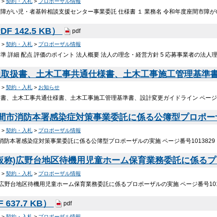
>
契約・入札
>
プロポーザル情報
障がい児・者基幹相談支援センター事業委託 仕様書 １ 業務名 令和年度座間市障が
F 142.5 KB）
pdf
>
契約・入札
>
プロポーザル情報
 詳細 配点 評価のポイント 法人概要 法人の理念・経営方針 5 応募事業者の法
通取扱書、土木工事共通仕様書、土木工事施工管理基準
>
契約・入札
>
お知らせ
書、土木工事共通仕様書、土木工事施工管理基準書、設計変更ガイドライン ページ番号1
座間市消防本署感染症対策事業委託に係る公簿型プロポ
>
契約・入札
>
プロポーザル情報
消防本署感染症対策事業委託に係る公簿型プロポーザルの実施 ページ番号1013829 
仮称)広野台地区待機用児童ホーム保育業務委託に係る
>
契約・入札
>
プロポーザル情報
)広野台地区待機用児童ホーム保育業務委託に係るプロポーザルの実施 ページ番号1013
 637.7 KB）
pdf
>
契約・入札
>
プロポーザル情報