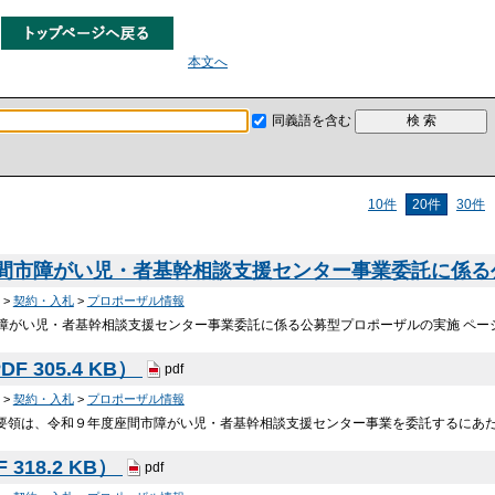
本文へ
同義語を含む
10件
20件
30件
座間市障がい児・者基幹相談支援センター事業委託に係
>
契約・入札
>
プロポーザル情報
障がい児・者基幹相談支援センター事業委託に係る公募型プロポーザルの実施 ページ番号
F 305.4 KB）
pdf
>
契約・入札
>
プロポーザル情報
施要領は、令和９年度座間市障がい児・者基幹相談支援センター事業を委託するにあ
 318.2 KB）
pdf