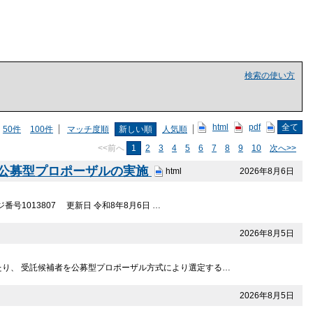
検索の使い方
html
pdf
全て
50件
100件
マッチ度順
新しい順
人気順
<<前へ
1
2
3
4
5
6
7
8
9
10
次へ>>
る公募型プロポーザルの実施
2026年8月6日
html
1013807 更新日 令和8年8月6日 …
2026年8月5日
たり、 受託候補者を公募型プロポーザル方式により選定する…
2026年8月5日