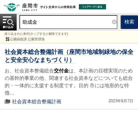
検索
絞り込まれた条件[タップすると解除できます]
公園緑政課 公園管理係
社会資本総合整備計画（座間市地域制緑地の保全
と安全安心なまちづくり）
お、社会資本整備総合
交付金
は、本計画の目標実現のため
の基幹的事業の他、関連する社会資本などについても総合
的・一体的に支援する制度です。目的 市には地形的な特
徴…
2023年9月7日
社会資本総合整備計画