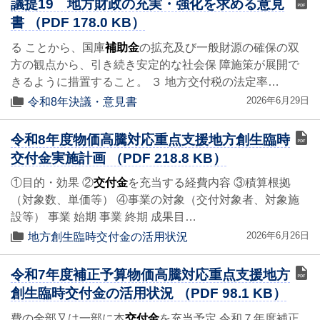
議提19 地方財政の充実・強化を求める意見
書 （PDF 178.0 KB）
る ことから、国庫
補助金
の拡充及び一般財源の確保の双
方の観点から、引き続き安定的な社会保 障施策が展開で
きるように措置すること。 ３ 地方交付税の法定率…
2026年6月29日
令和8年決議・意見書
令和8年度物価高騰対応重点支援地方創生臨時
交付金実施計画 （PDF 218.8 KB）
①目的・効果 ②
交付金
を充当する経費内容 ③積算根拠
（対象数、単価等） ④事業の対象（交付対象者、対象施
設等） 事業 始期 事業 終期 成果目…
2026年6月26日
地方創生臨時交付金の活用状況
令和7年度補正予算物価高騰対応重点支援地方
創生臨時交付金の活用状況 （PDF 98.1 KB）
費の全部又は一部に本
交付金
を充当予定 令和７年度補正