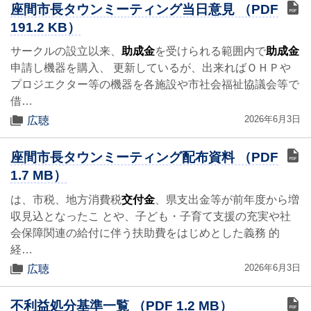
座間市長タウンミーティング当日意見 （PDF
191.2 KB）
サークルの設立以来、
助成金
を受けられる範囲内で
助成金
申請し機器を購入、 更新しているが、出来ればＯＨＰや
プロジエクター等の機器を各施設や市社会福祉協議会等で
借…
2026年6月3日
広聴
座間市長タウンミーティング配布資料 （PDF
1.7 MB）
は、市税、地方消費税
交付金
、県支出金等が前年度から増
収見込となったこ とや、子ども・子育て支援の充実や社
会保障関連の給付に伴う扶助費をはじめとした義務 的
経…
2026年6月3日
広聴
不利益処分基準一覧 （PDF 1.2 MB）