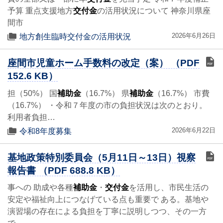
予算 重点支援地方
交付金
の活用状況について 神奈川県座
間市
2026年6月26日
地方創生臨時交付金の活用状況
座間市児童ホーム手数料の改定（案） （PDF
152.6 KB）
担（50%） 国
補助金
（16.7%） 県
補助金
（16.7%） 市費
（16.7%） ・令和７年度の市の負担状況は次のとおり。
利用者負担…
2026年6月22日
令和8年度募集
基地政策特別委員会（5月11日～13日）視察
報告書 （PDF 688.8 KB）
事への 助成や各種
補助金
・
交付金
を活用し、市民生活の
安定や福祉向上につなげている点も重要で ある。基地や
演習場の存在による負担を丁寧に説明しつつ、その一方