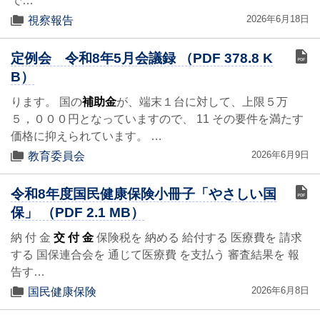
で…
2026年6月18日
視察報告
定例会 令和8年5月会議録 （PDF 378.8 K
B）
ります。 国の
補助金
が、端末１台に対して、上限５万
５，０００円となっていますので、 11 その要件を満たす
価格に抑えられています。 …
2026年6月9日
教育委員会
令和8年度国民健康保険小冊子「やさしい国
保」 （PDF 2.1 MB）
納 付 金
交 付 金
保険税を 納める 給付する 医療費を 請求
する 国保連合会を 通じて医療費 を支払う 審査結果を 報
告す…
2026年6月8日
国民健康保険