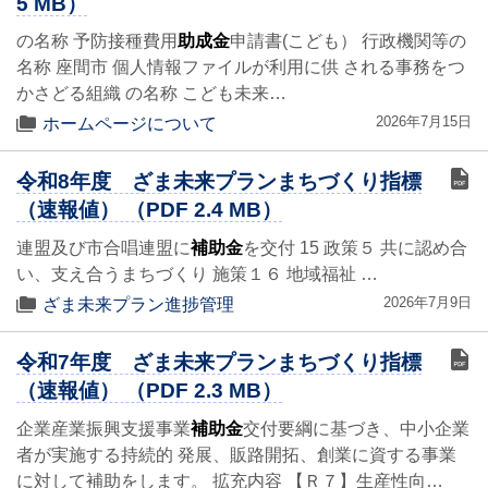
5 MB）
の名称 予防接種費用
助成金
申請書(こども） 行政機関等の
名称 座間市 個人情報ファイルが利用に供 される事務をつ
かさどる組織 の名称 こども未来…
2026年7月15日
ホームページについて
令和8年度 ざま未来プランまちづくり指標
（速報値） （PDF 2.4 MB）
連盟及び市合唱連盟に
補助金
を交付 15 政策５ 共に認め合
い、支え合うまちづくり 施策１６ 地域福祉 …
2026年7月9日
ざま未来プラン進捗管理
令和7年度 ざま未来プランまちづくり指標
（速報値） （PDF 2.3 MB）
企業産業振興支援事業
補助金
交付要綱に基づき、中小企業
者が実施する持続的 発展、販路開拓、創業に資する事業
に対して補助をします。 拡充内容 【Ｒ７】生産性向…