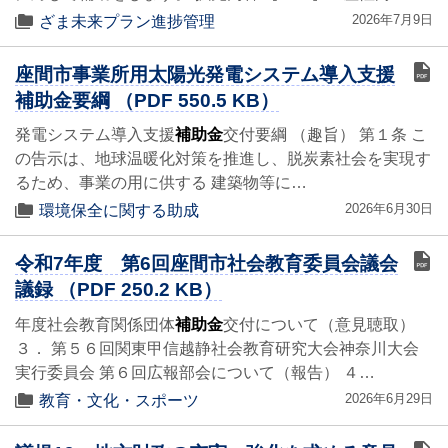
2026年7月9日
ざま未来プラン進捗管理
座間市事業所用太陽光発電システム導入支援
補助金要綱 （PDF 550.5 KB）
発電システム導入支援
補助金
交付要綱 （趣旨） 第１条 こ
の告示は、地球温暖化対策を推進し、脱炭素社会を実現す
るため、事業の用に供する 建築物等に…
2026年6月30日
環境保全に関する助成
令和7年度 第6回座間市社会教育委員会議会
議録 （PDF 250.2 KB）
年度社会教育関係団体
補助金
交付について（意見聴取）
３． 第５６回関東甲信越静社会教育研究大会神奈川大会
実行委員会 第６回広報部会について（報告） ４…
2026年6月29日
教育・文化・スポーツ