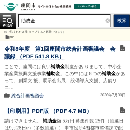
検索
絞り込まれた条件[タップすると解除できます]
pdf
令和8年度 第1回座間市総合計画審議会 会
議録 （PDF 541.8 KB）
ことで、座間には良い
補助金
制度があ りまして、中小企
業産業振興支援事業
補助金
。この中には６つの
補助金
があ
って、創業支 援、展示会出展、設備導入支援、店舗リ
ニ…
2026年7月30日
総合計画審議会
【印刷用】PDF版 （PDF 4.7 MB）
請はできません。
補助金
額 5万円 募集件数 25件（抽選日
は9月28日㈪（多数抽選）） 申市役所4階都市整備課で配